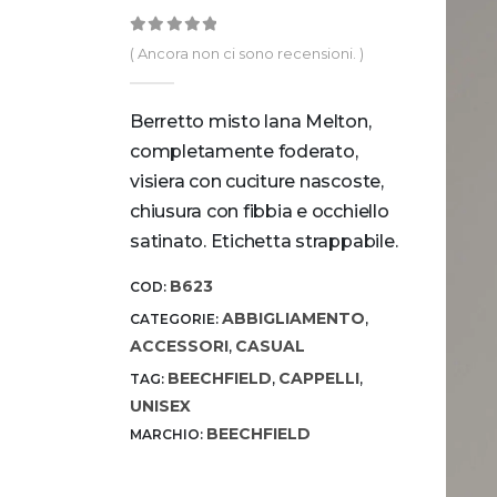
0
out of 5
( Ancora non ci sono recensioni. )
Berretto misto lana Melton,
completamente foderato,
visiera con cuciture nascoste,
chiusura con fibbia e occhiello
satinato. Etichetta strappabile.
B623
COD:
ABBIGLIAMENTO
CATEGORIE:
,
ACCESSORI
CASUAL
,
BEECHFIELD
CAPPELLI
TAG:
,
,
UNISEX
BEECHFIELD
MARCHIO: