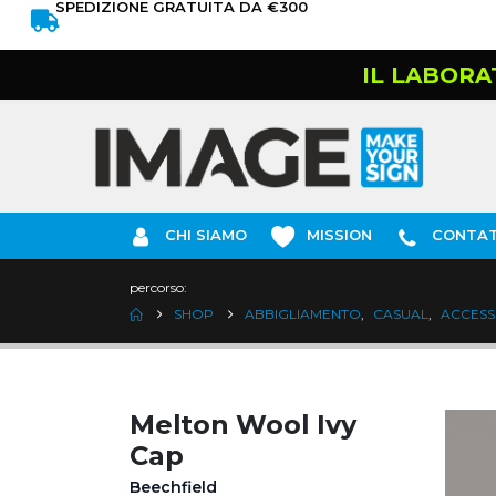
SPEDIZIONE GRATUITA DA €300
IL LABORA
CHI SIAMO
MISSION
CONTAT
percorso:
SHOP
ABBIGLIAMENTO
,
CASUAL
,
ACCESS
Melton Wool Ivy
Cap
Beechfield