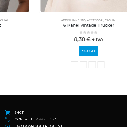
ABBIGLIAMENTO
,
ACCESSORI
,
CASUAL
6 Panel Vintage Trucker
0
out of 5
8,38
€
+ IVA
SCEGLI
SHOP
CONTATTI E ASSISTENZA
FAQ DOMANDE FREQUENTI