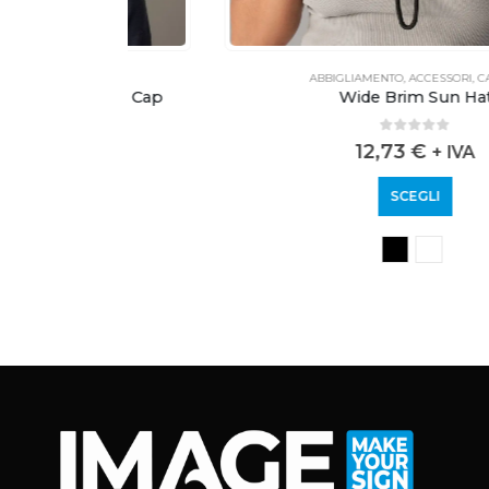
AL
ABBIGLIAMENTO
,
ACCESSORI
,
CASUAL
mper Cap
Wide Brim Sun Hat
0
out of 5
12,73
€
+ IVA
SCEGLI