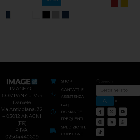
SCEGLI
SCEGLI
SHOP
Search
IMAGE OF
CONTATTI E
COMPANY di Vari
ASSISTENZA
Daniele
FAQ
Via Anticolana, 32
DOMANDE
– 03012 ANAGNI
FREQUENTI
(FR)
SPEDIZIONI E
P.IVA:
CONSEGNE
02504440609
METODI DI
PAGAMENTO