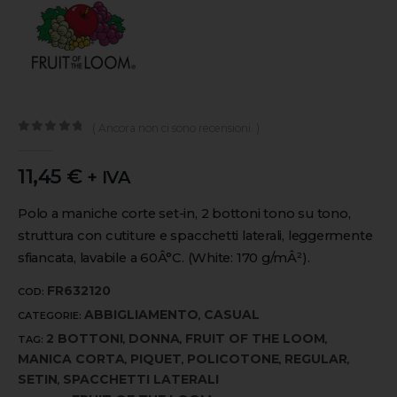
( Ancora non ci sono recensioni. )
0
out of 5
11,45
€
+ IVA
Polo a maniche corte set-in, 2 bottoni tono su tono,
struttura con cutiture e spacchetti laterali, leggermente
sfiancata, lavabile a 60Â°C. (White: 170 g/mÂ²).
FR632120
COD:
ABBIGLIAMENTO
CASUAL
CATEGORIE:
,
2 BOTTONI
DONNA
FRUIT OF THE LOOM
TAG:
,
,
,
MANICA CORTA
PIQUET
POLICOTONE
REGULAR
,
,
,
,
SETIN
SPACCHETTI LATERALI
,