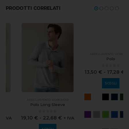
PRODOTTI CORRELATI
ABBIGLIAMENTO
,
WORKWEAR
ABBIGLIAMENTO
,
WORKWEAR
Polo Long Sleeve
Polo
0
out of 5
0
out of 5
19,10
€
-
22,68
€
13,50
€
-
17,28
€
+ IVA
+ IVA