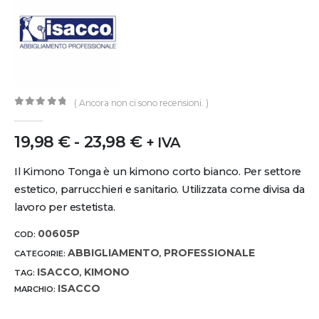
( Ancora non ci sono recensioni. )
0
out of 5
19,98
€
-
23,98
€
+ IVA
Il Kimono Tonga è un kimono corto bianco. Per settore
estetico, parrucchieri e sanitario. Utilizzata come divisa da
lavoro per estetista.
00605P
COD:
ABBIGLIAMENTO
PROFESSIONALE
CATEGORIE:
,
ISACCO
KIMONO
TAG:
,
ISACCO
MARCHIO: