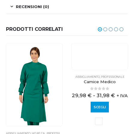
RECENSIONI (0)
PRODOTTI CORRELATI
ABBIGLIAMENTO
,
PROFESSIONALE
Camice Medico
0
out of 5
29,98
€
-
31,98
€
+ IVA
SCEGLI
ABBIGLIAMENTO
,
HO.RE.CA.
,
PROFESSIONALE