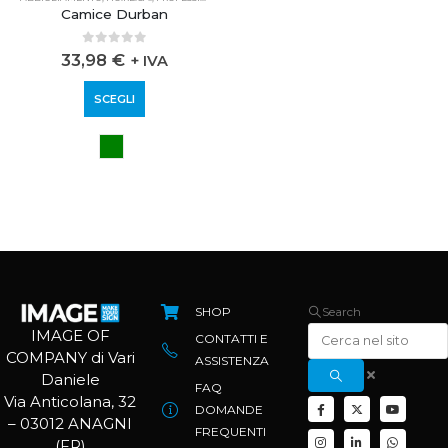
Camice Durban
0
out of 5
33,98
€
+ IVA
SCEGLI
SHOP
Search
IMAGE OF
CONTATTI E
COMPANY di Vari
ASSISTENZA
Daniele
FAQ
Via Anticolana, 32
DOMANDE
– 03012 ANAGNI
FREQUENTI
(FR)