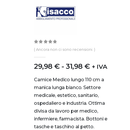
0
out of 5
( Ancora non ci sono recensioni. )
29,98
€
-
31,98
€
+ IVA
Camice Medico lungo 110 cm a
manica lunga bianco. Settore
medicale, estetico, sanitario,
ospedaliero e industria. Ottima
divisa da lavoro per medico,
infermiere, farmacista. Bottoni e
tasche e taschino al petto.