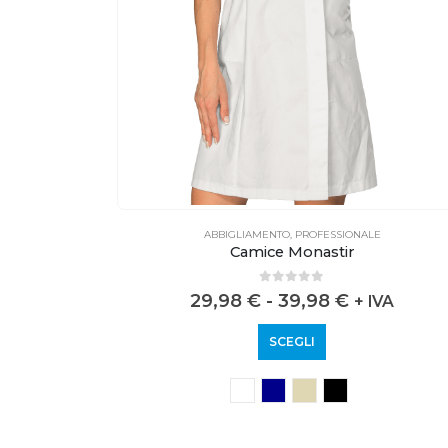
E
ABBIGLIAMENTO
,
PROFESSIONALE
Camice Monastir
0
out of 5
29,98
€
-
39,98
€
+ IVA
SCEGLI