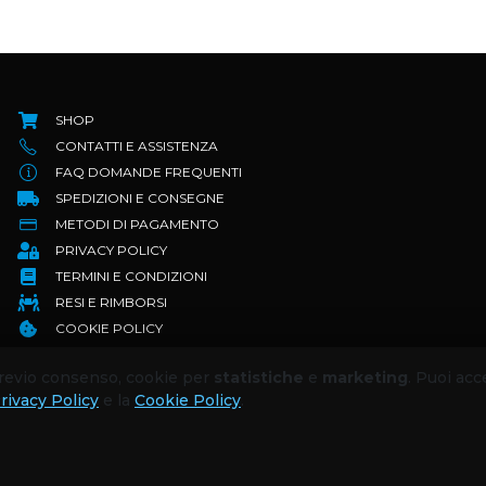
SHOP
CONTATTI E ASSISTENZA
FAQ DOMANDE FREQUENTI
SPEDIZIONI E CONSEGNE
METODI DI PAGAMENTO
PRIVACY POLICY
TERMINI E CONDIZIONI
RESI E RIMBORSI
COOKIE POLICY
 previo consenso, cookie per
statistiche
e
marketing
. Puoi acc
rivacy Policy
e la
Cookie Policy
.