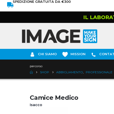
SPEDIZIONE GRATUITA DA €300
IL LABORA
CHI SIAMO
MISSION
CONTAT
percorso:
SHOP
ABBIGLIAMENTO
,
PROFESSIONALE
Camice Medico
Isacco