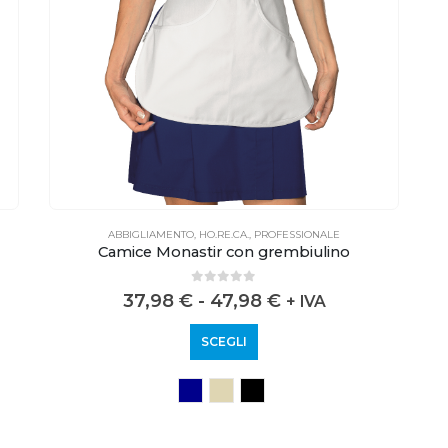
ABBIGLIAMENTO
,
HO.RE.CA.
,
PROFESSIONALE
Camice Monastir con grembiulino
0
out of 5
37,98
€
-
47,98
€
+ IVA
SCEGLI