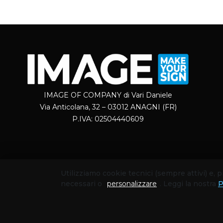
IMAGE OF COMPANY di Vari Daniele
Via Anticolana, 32 – 03012 ANAGNI (FR)
P.IVA: 02504440609
Utilizziamo cookie tecnici (sempre attivi) e,
necessari o
personalizzare
. Leggi la nostra
P