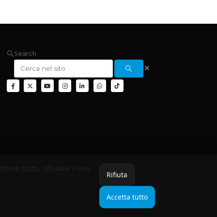
Search
ettare tutto, rifiutare i non
Rifiuta
Accetta tutto