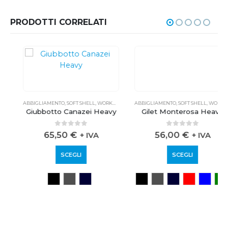
PRODOTTI CORRELATI
ABBIGLIAMENTO
,
SOFT SHELL
,
WORKWEAR
ABBIGLIAMENTO
,
SOFT SHELL
,
WORKWEAR
Giubbotto Canazei Heavy
Gilet Monterosa Heavy
0
out of 5
0
out of 5
65,50
€
56,00
€
+ IVA
+ IVA
SCEGLI
SCEGLI