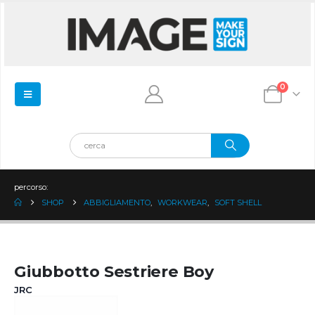
0
percorso:
SHOP
ABBIGLIAMENTO
,
WORKWEAR
,
SOFT SHELL
Giubbotto Sestriere Boy
JRC