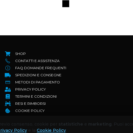
SHOP
CONTATTI E ASSISTENZA
FAQ DOMANDE FREQUENTI
SPEDIZIONI E CONSEGNE
METODI DI PAGAMENTO
PRIVACY POLICY
TERMINI E CONDIZIONI
RESI E RIMBORSI
COOKIE POLICY
 previo consenso, cookie per
statistiche
e
marketing
. Puoi acc
rivacy Policy
e la
Cookie Policy
.