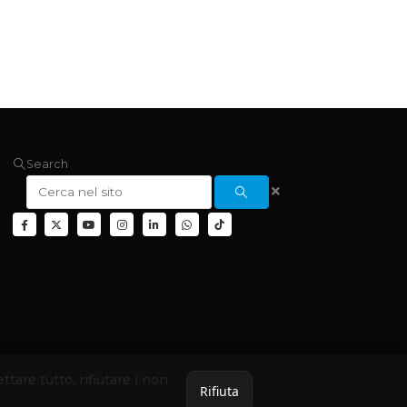
Search
ettare tutto, rifiutare i non
Rifiuta