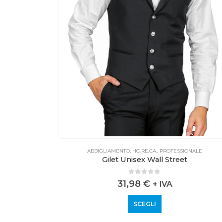
rdone
ONALE
ABBIGLIAMENTO
,
HO.RE.CA.
,
PROFESSIONALE
Gilet Unisex Wall Street
0
out of 5
31,98
€
+ IVA
SCEGLI