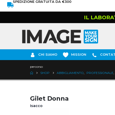
SPEDIZIONE GRATUITA DA €300
IL LABORA
CHI SIAMO
MISSION
CONTAT
percorso:
SHOP
ABBIGLIAMENTO
,
PROFESSIONALE
,
Gilet Donna
Isacco