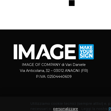
IMAGE OF COMPANY di Vari Daniele
Via Anticolana, 32 – 03012 ANAGNI (FR)
P.IVA: 02504440609
Utilizziamo cookie tecnici (sempre attivi) e,
necessari o
personalizzare
. Leggi la nostra
P