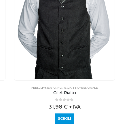
ABBIGLIAMENTO
,
HO.RE.CA.
,
PROFESSIONALE
Gilet Rialto
0
out of 5
31,98
€
+ IVA
SCEGLI