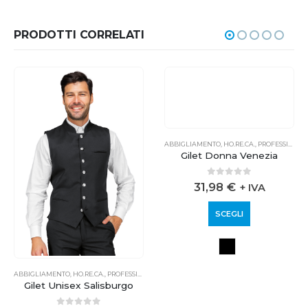
PRODOTTI CORRELATI
ABBIGLIAMENTO
,
HO.RE.CA.
,
PROFESSIONALE
Gilet Donna Venezia
0
out of 5
31,98
€
+ IVA
SCEGLI
ABBIGLIAMENTO
,
HO.RE.CA.
,
PROFESSIONALE
Gilet Unisex Salisburgo