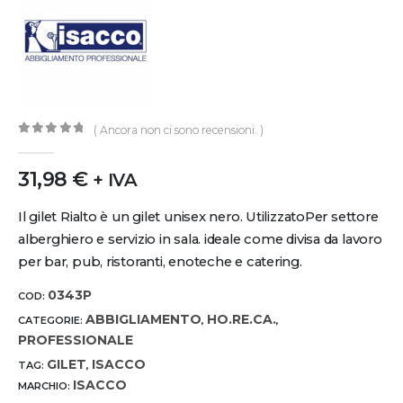
( Ancora non ci sono recensioni. )
0
out of 5
31,98
€
+ IVA
Il gilet Rialto è un gilet unisex nero. UtilizzatoPer settore
alberghiero e servizio in sala. ideale come divisa da lavoro
per bar, pub, ristoranti, enoteche e catering.
0343P
COD:
ABBIGLIAMENTO
HO.RE.CA.
CATEGORIE:
,
,
PROFESSIONALE
GILET
ISACCO
TAG:
,
ISACCO
MARCHIO: