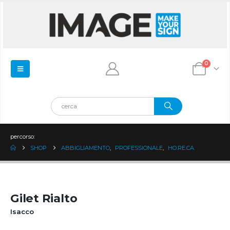
0
percorso:
SHOP
ABBIGLIAMENTO
,
PROFESSIONALE
,
HO.RE.CA.
Gilet Rialto
Isacco