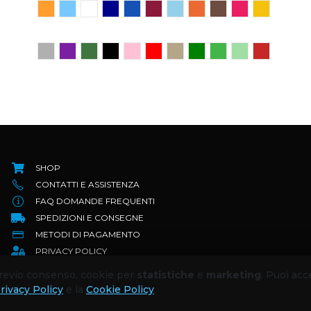
SHOP
CONTATTI E ASSISTENZA
FAQ DOMANDE FREQUENTI
SPEDIZIONI E CONSEGNE
METODI DI PAGAMENTO
PRIVACY POLICY
TERMINI E CONDIZIONI
 previo consenso, cookie per
statistiche
e
marketing
. Puoi acc
RESI E RIMBORSI
rivacy Policy
e la
Cookie Policy
.
COOKIE POLICY