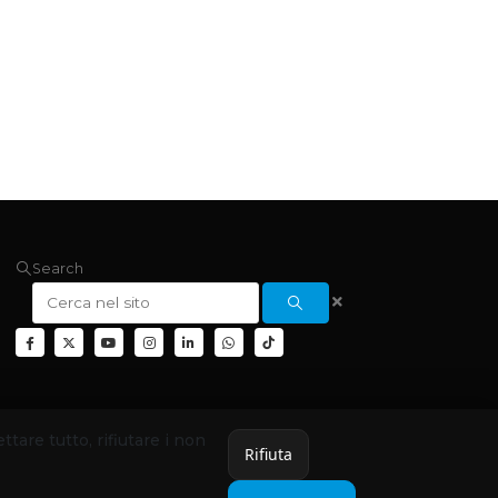
Search
ettare tutto, rifiutare i non
Rifiuta