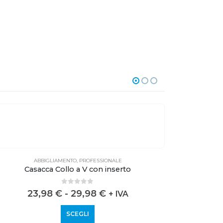
ABBIGLIAMENTO
,
PROFESSIONALE
Casacca Collo a V con inserto
0
out of 5
23,98
€
-
29,98
€
2
+ IVA
SCEGLI