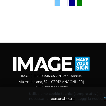
IMAGE OF COMPANY di Vari Daniele
Via Anticolana, 32 – 03012 ANAGNI (FR)
P.IVA: 02504440609
Utilizziamo cookie tecnici (sempre attivi) e,
necessari o
personalizzare
. Leggi la nostra
P