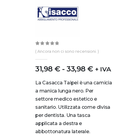
0
out of 5
( Ancora non ci sono recensioni. )
31,98
€
-
33,98
€
+ IVA
La Casacca Taipei è una camicia
a manica lunga nero. Per
settore medico estetico e
sanitario. Utilizzata come divisa
per dentista. Una tasca
applicata a destra e
abbottonatura laterale.