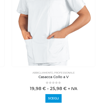
ABBIGLIAMENTO
,
PROFESSIONALE
Casacca Collo a V
0
out of 5
19,98
€
-
25,98
€
+ IVA
SCEGLI