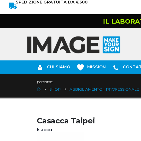
SPEDIZIONE GRATUITA DA €300
IL LABORA
CHI SIAMO
MISSION
CONTAT
percorso:
SHOP
ABBIGLIAMENTO
,
PROFESSIONALE
Casacca Taipei
Isacco