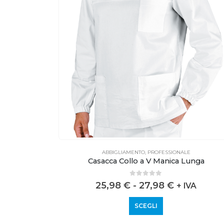
E
ABBIGLIAMENTO
,
PROFESSIONALE
Casacca Collo a V Manica Lunga
0
out of 5
25,98
€
-
27,98
€
VA
+ IVA
SCEGLI