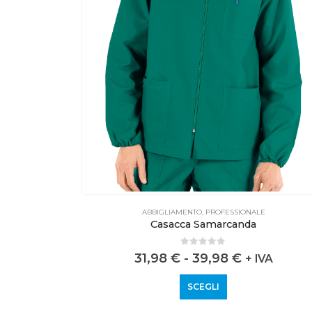
E
ABBIGLIAMENTO
,
PROFESSIONALE
Casacca Samarcanda
0
out of 5
31,98
€
-
39,98
€
VA
+ IVA
SCEGLI