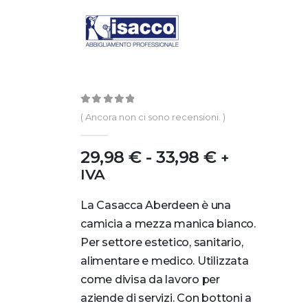
0
out of 5
( Ancora non ci sono recensioni. )
29,98
€
-
33,98
€
+
IVA
La Casacca Aberdeen è una
camicia a mezza manica bianco.
Per settore estetico, sanitario,
alimentare e medico. Utilizzata
come divisa da lavoro per
aziende di servizi. Con bottoni a