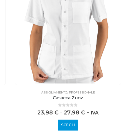
ABBIGLIAMENTO
,
PROFESSIONALE
Casacca Zuoz
0
out of 5
23,98
€
-
27,98
€
+ IVA
SCEGLI