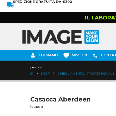
SPEDIZIONE GRATUITA DA €300
IL LABORA
CHI SIAMO
MISSION
CONTAT
percorso:
SHOP
ABBIGLIAMENTO
,
PROFESSIONALE
Casacca Aberdeen
Isacco