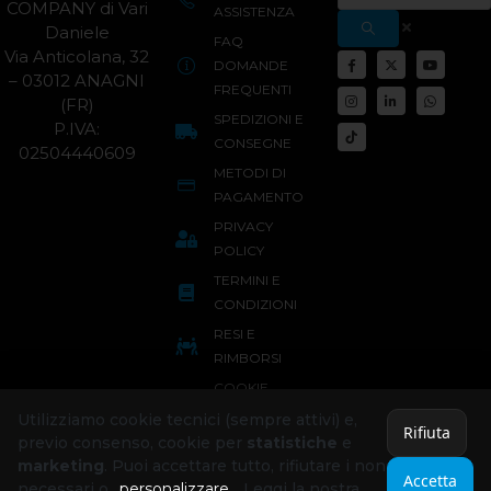
COMPANY di Vari
ASSISTENZA
Daniele
FAQ
Via Anticolana, 32
DOMANDE
– 03012 ANAGNI
FREQUENTI
(FR)
SPEDIZIONI E
P.IVA:
CONSEGNE
02504440609
METODI DI
PAGAMENTO
PRIVACY
POLICY
TERMINI E
CONDIZIONI
RESI E
RIMBORSI
COOKIE
POLICY
Utilizziamo cookie tecnici (sempre attivi) e,
Rifiuta
previo consenso, cookie per
statistiche
e
marketing
. Puoi accettare tutto, rifiutare i non
Accetta
necessari o
personalizzare
. Leggi la nostra