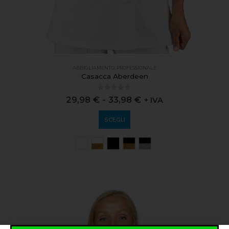
ABBIGLIAMENTO
,
PROFESSIONALE
Casacca Aberdeen
0
out of 5
29,98
€
-
33,98
€
+ IVA
SCEGLI