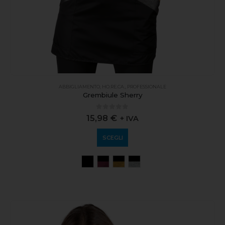
ABBIGLIAMENTO
,
HO.RE.CA.
,
PROFESSIONALE
Grembiule Sherry
0
out of 5
15,98
€
+ IVA
SCEGLI