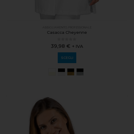
ABBIGLIAMENTO
,
PROFESSIONALE
Casacca Cheyenne
0
out of 5
39,98
€
+ IVA
SCEGLI