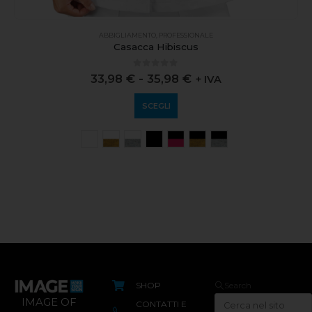
ABBIGLIAMENTO
,
PROFESSIONALE
Casacca Hibiscus
0
out of 5
33,98
€
-
35,98
€
+ IVA
SCEGLI
SHOP
Search
IMAGE OF
CONTATTI E