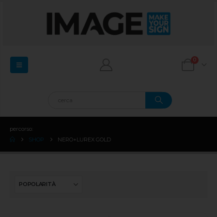
0
percorso:
SHOP
NERO+LUREX GOLD