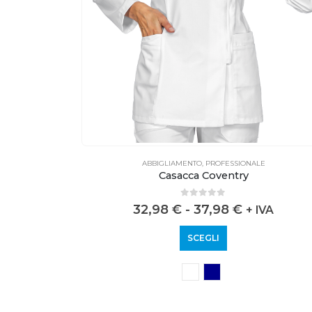
E
ABBIGLIAMENTO
,
PROFESSIONALE
Casacca Coventry
0
out of 5
32,98
€
-
37,98
€
VA
+ IVA
SCEGLI