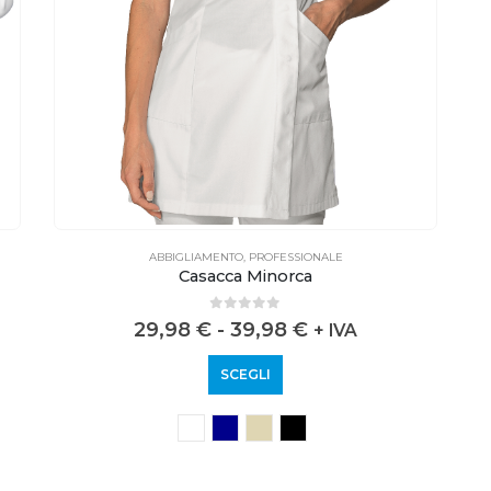
ABBIGLIAMENTO
,
PROFESSIONALE
Casacca Minorca
0
out of 5
29,98
€
-
39,98
€
+ IVA
SCEGLI