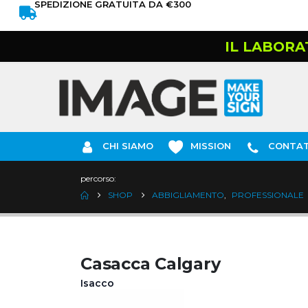
SPEDIZIONE GRATUITA DA €300
IL LABORA
CHI SIAMO
MISSION
CONTAT
percorso:
SHOP
ABBIGLIAMENTO
,
PROFESSIONALE
Casacca Calgary
Isacco