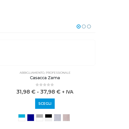
ABBIGLIAMENTO
,
PROFESSIONALE
Casacca Zama
0
out of 5
31,98
€
-
37,98
€
+ IVA
SCEGLI