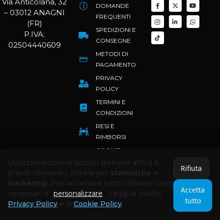
Via Anticolana, 32
DOMANDE
– 03012 ANAGNI
FREQUENTI
(FR)
SPEDIZIONI E
P.IVA:
CONSEGNE
02504440609
METODI DI
PAGAMENTO
PRIVACY
POLICY
TERMINI E
CONDIZIONI
RESI E
RIMBORSI
COOKIE
POLICY
Utilizziamo cookie tecnici (sempre attivi) e,
Rifiuta
previo consenso, cookie per
statistiche
e
marketing
. Puoi accettare tutto, rifiutare i non
Accetta
necessari o
personalizzare
. Leggi la nostra
tutto
Privacy Policy
e la
Cookie Policy
.