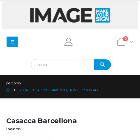
0
percorso:
SHOP
ABBIGLIAMENTO
,
PROFESSIONALE
Casacca Barcellona
Isacco