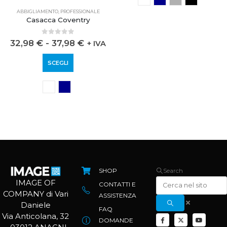
ABBIGLIAMENTO
,
PROFESSIONALE
ABBIGLIAMENTO
,
PROFESSIONALE
Casacca Coventry
Casacca Limoges
0
out of 5
0
out of 5
32,98
€
-
37,98
€
27,98
€
-
29,98
€
+ IVA
+
IVA
SCEGLI
SCEGLI
SHOP
Search
IMAGE OF
CONTATTI E
COMPANY di Vari
ASSISTENZA
Daniele
FAQ
Via Anticolana, 32
DOMANDE