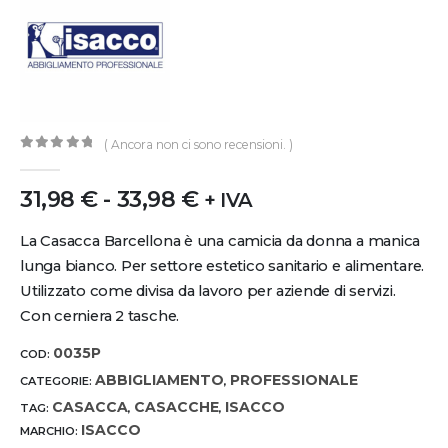
( Ancora non ci sono recensioni. )
0
out of 5
31,98
€
-
33,98
€
+ IVA
La Casacca Barcellona è una camicia da donna a manica
lunga bianco. Per settore estetico sanitario e alimentare.
Utilizzato come divisa da lavoro per aziende di servizi.
Con cerniera 2 tasche.
0035P
COD:
ABBIGLIAMENTO
PROFESSIONALE
CATEGORIE:
,
CASACCA
CASACCHE
ISACCO
TAG:
,
,
ISACCO
MARCHIO: