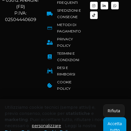
– 03012 ANAGNI
FREQUENTI
(FR)
SPEDIZIONI E
P.IVA:
CONSEGNE
02504440609
METODI DI
PAGAMENTO
PRIVACY
POLICY
TERMINI E
CONDIZIONI
RESI E
RIMBORSI
COOKIE
POLICY
Utilizziamo cookie tecnici (sempre attivi) e,
Rifiuta
previo consenso, cookie per
statistiche
e
marketing
. Puoi accettare tutto, rifiutare i non
Accetta
necessari o
personalizzare
. Leggi la nostra
tutto