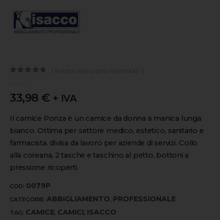
( Ancora non ci sono recensioni. )
0
out of 5
33,98
€
+ IVA
Il camice Ponza è un camice da donna a manica lunga
bianco. Ottima per settore medico, estetico, sanitario e
farmacista. divisa da lavoro per aziende di servizi. Collo
alla coreana, 2 tasche e taschino al petto, bottoni a
pressione ricoperti.
0079P
COD:
ABBIGLIAMENTO
PROFESSIONALE
CATEGORIE:
,
CAMICE
CAMICI
ISACCO
TAG:
,
,