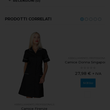
RECENSIONI (0)
PRODOTTI CORRELATI
ABBIGLIAMENTO
,
PROFESSIONALE
Camice Donna Singapore Bianco Senza elastico ai polsi
0
out of 5
27,98
€
+ IVA
SCEGLI
ABBIGLIAMENTO
,
PROFESSIONALE
Camice Firenze