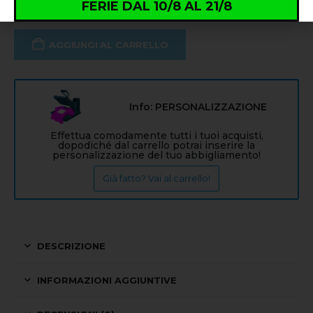
FERIE DAL 10/8 AL 21/8
AGGIUNGI AL CARRELLO
Info: PERSONALIZZAZIONE
Effettua comodamente tutti i tuoi acquisti,
dopodiché dal carrello potrai inserire la
personalizzazione del tuo abbigliamento!
Già fatto? Vai al carrello!
DESCRIZIONE
INFORMAZIONI AGGIUNTIVE