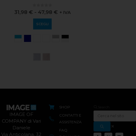
0
out of 5
31,98
€
-
47,98
€
+ IVA
SCEGLI
SHOP
Search
IMAGE OF
CONTATTI E
COMPANY di Vari
ASSISTENZA
Daniele
FAQ
Via Anticolana, 32