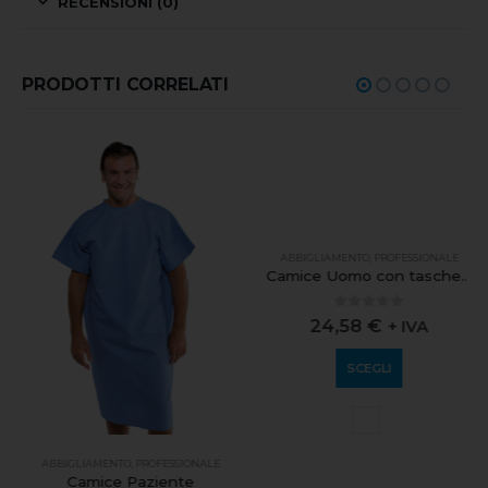
RECENSIONI (0)
PRODOTTI CORRELATI
ABBIGLIAMENTO
,
PROFESSIONALE
Camice Uomo con tasche interne
0
out of 5
24,58
€
+ IVA
SCEGLI
ABBIGLIAMENTO
,
PROFESSIONALE
Camice Paziente