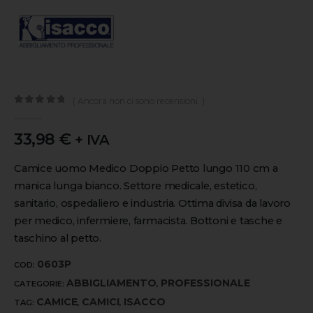
( Ancora non ci sono recensioni. )
0
out of 5
33,98
€
+ IVA
Camice uomo Medico Doppio Petto lungo 110 cm a
manica lunga bianco. Settore medicale, estetico,
sanitario, ospedaliero e industria. Ottima divisa da lavoro
per medico, infermiere, farmacista. Bottoni e tasche e
taschino al petto.
0603P
COD:
ABBIGLIAMENTO
PROFESSIONALE
CATEGORIE:
,
CAMICE
CAMICI
ISACCO
TAG:
,
,