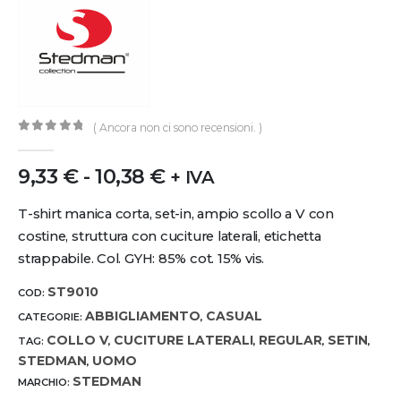
( Ancora non ci sono recensioni. )
0
out of 5
9,33
€
-
10,38
€
+ IVA
T-shirt manica corta, set-in, ampio scollo a V con
costine, struttura con cuciture laterali, etichetta
strappabile. Col. GYH: 85% cot. 15% vis.
ST9010
COD:
ABBIGLIAMENTO
CASUAL
CATEGORIE:
,
COLLO V
CUCITURE LATERALI
REGULAR
SETIN
TAG:
,
,
,
,
STEDMAN
UOMO
,
STEDMAN
MARCHIO: