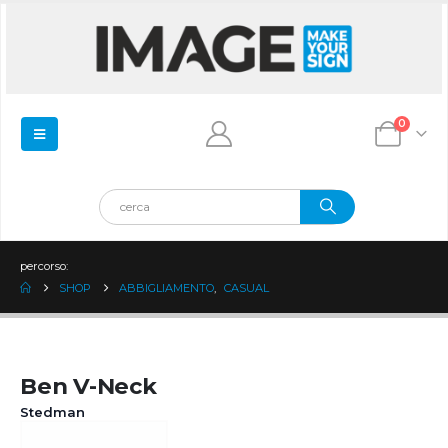
0
percorso:
SHOP
ABBIGLIAMENTO
,
CASUAL
Ben V-Neck
Stedman