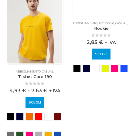
ABBIGLIAMENTO
,
CASUAL
ABBIGLIAMENTO
,
ACCESSORI
,
CASUAL
,
SPOR
T-shirt Core 190
Rookie
0
out of 5
0
out of 5
4,93
€
-
7,63
€
2,85
€
+ IVA
+ IVA
SCEGLI
SCEGLI