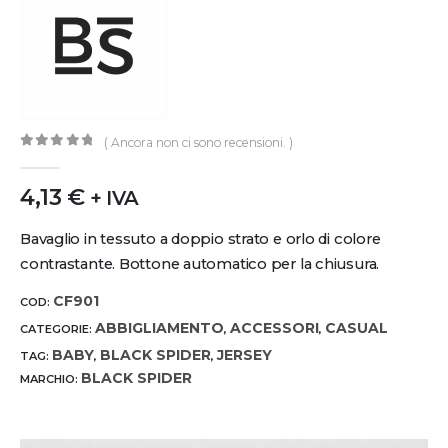
( Ancora non ci sono recensioni. )
0
out of 5
4,13
€
+ IVA
Bavaglio in tessuto a doppio strato e orlo di colore
contrastante. Bottone automatico per la chiusura.
CF901
COD:
ABBIGLIAMENTO
ACCESSORI
CASUAL
CATEGORIE:
,
,
BABY
BLACK SPIDER
JERSEY
TAG:
,
,
BLACK SPIDER
MARCHIO: