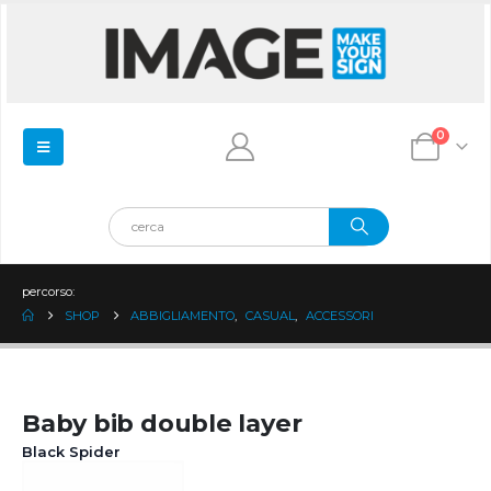
0
percorso:
SHOP
ABBIGLIAMENTO
,
CASUAL
,
ACCESSORI
Baby bib double layer
Black Spider