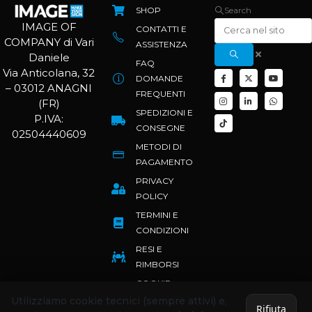
SHOP
Search
IMAGE OF
CONTATTI E
COMPANY di Vari
ASSISTENZA
Daniele
FAQ
Via Anticolana, 32
DOMANDE
– 03012 ANAGNI
FREQUENTI
(FR)
SPEDIZIONI E
P.IVA:
CONSEGNE
02504440609
METODI DI
PAGAMENTO
PRIVACY
POLICY
TERMINI E
CONDIZIONI
RESI E
RIMBORSI
COOKIE
POLICY
Utilizziamo cookie tecnici (sempre attivi) e,
Rifiuta