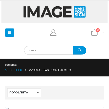
0
percorso:
SHOP
PRODUCT TAG -
SCALDACOLLO