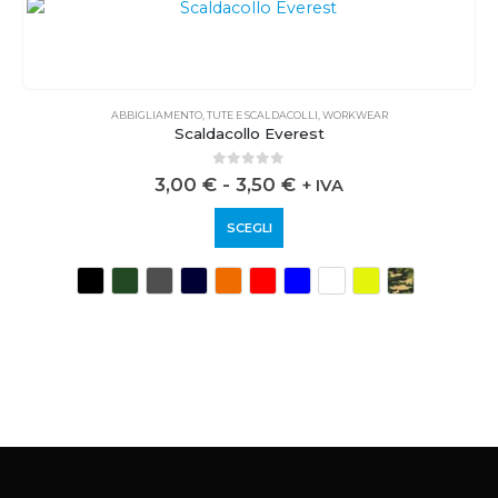
ABBIGLIAMENTO
,
TUTE E SCALDACOLLI
,
WORKWEAR
Scaldacollo Everest
0
out of 5
3,00
€
-
3,50
€
+ IVA
SCEGLI