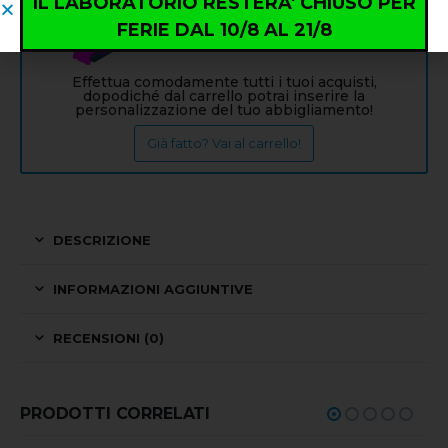
IL LABORATORIO RESTERA' CHIUSO PER
FERIE DAL 10/8 AL 21/8
Info: PERSONALIZZAZIONE
Effettua comodamente tutti i tuoi acquisti,
dopodiché dal carrello potrai inserire la
personalizzazione del tuo abbigliamento!
Già fatto? Vai al carrello!
DESCRIZIONE
INFORMAZIONI AGGIUNTIVE
RECENSIONI (0)
PRODOTTI CORRELATI