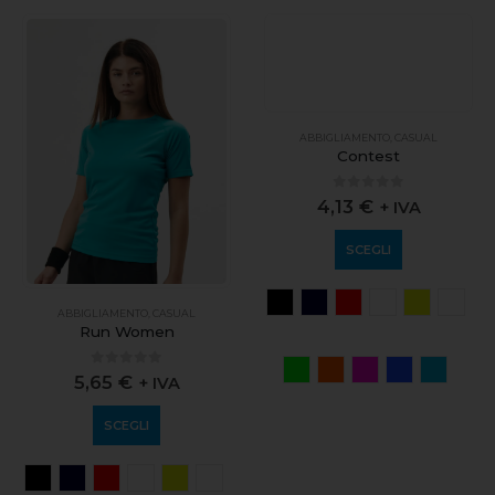
ABBIGLIAMENTO
,
CASUAL
ABBIGLIAMENTO
,
CASUAL
Run Women
Contest
0
out of 5
0
out of 5
5,65
€
4,13
€
+ IVA
+ IVA
SCEGLI
SCEGLI