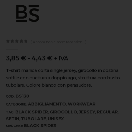
( Ancora non ci sono recensioni. )
0
out of 5
3,85
€
-
4,43
€
+ IVA
T-shirt manica corta single jersey, girocollo in costina
sottile con cucitura a doppio ago, struttura con busto
tubolare. Colore bianco con parasudore.
BS130
COD:
ABBIGLIAMENTO
WORKWEAR
CATEGORIE:
,
BLACK SPIDER
GIROCOLLO
JERSEY
REGULAR
TAG:
,
,
,
,
SETIN
TUBOLARE
UNISEX
,
,
BLACK SPIDER
MARCHIO: