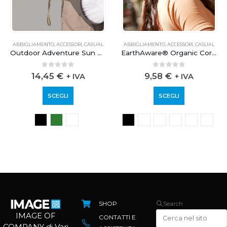
ABBIGLIAMENTO
,
ACCESSORI
,
CASUAL
ABBIGLIAMENTO
,
ACCESSORI
,
CASUAL
Outdoor Adventure Sun Hat
EarthAware® Organic Cord Baseball Cap
0
out of 5
0
out of 5
14,45
€
9,58
€
+ IVA
+ IVA
SCEGLI
SCEGLI
SHOP
Search
IMAGE OF
CONTATTI E
COMPANY di Vari