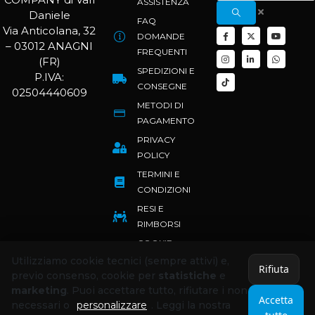
ASSISTENZA
Daniele
FAQ
Via Anticolana, 32
DOMANDE
– 03012 ANAGNI
FREQUENTI
(FR)
SPEDIZIONI E
P.IVA:
CONSEGNE
02504440609
METODI DI
PAGAMENTO
PRIVACY
POLICY
TERMINI E
CONDIZIONI
RESI E
RIMBORSI
COOKIE
POLICY
Utilizziamo cookie tecnici (sempre attivi) e,
Rifiuta
previo consenso, cookie per
statistiche
e
marketing
. Puoi accettare tutto, rifiutare i non
Accetta
necessari o
personalizzare
. Leggi la nostra