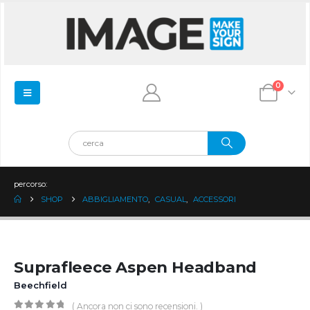
0
percorso:
SHOP
ABBIGLIAMENTO
,
CASUAL
,
ACCESSORI
Suprafleece Aspen Headband
Beechfield
( Ancora non ci sono recensioni. )