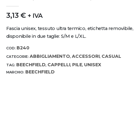
0
out of 5
3,13
€
+ IVA
Fascia unisex, tessuto ultra termico, etichetta removibile,
disponibile in due taglie: S/M e L/XL.
B240
COD:
ABBIGLIAMENTO
ACCESSORI
CASUAL
CATEGORIE:
,
,
BEECHFIELD
CAPPELLI
PILE
UNISEX
TAG:
,
,
,
BEECHFIELD
MARCHIO: