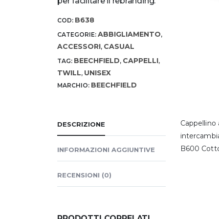
per facilitare il rebranding.
B638
COD:
ABBIGLIAMENTO
CATEGORIE:
,
ACCESSORI
CASUAL
,
BEECHFIELD
CAPPELLI
TAG:
,
,
TWILL
UNISEX
,
BEECHFIELD
MARCHIO:
Cappellino 
DESCRIZIONE
intercambi
B600 Cotton
INFORMAZIONI AGGIUNTIVE
RECENSIONI (0)
PRODOTTI CORRELATI