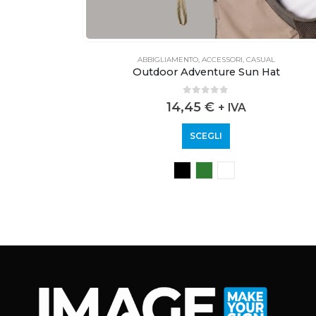
AL
ABBIGLIAMENTO
,
ACCESSORI
,
CASUAL
Outdoor Adventure Sun Hat
0
out of 5
14,45
€
+ IVA
SCEGLI