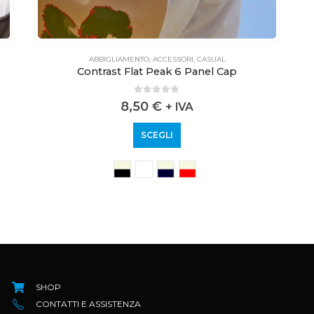
ABBIGLIAMENTO
,
ACCESSORI
,
CASUAL
Contrast Flat Peak 6 Panel Cap
0
out of 5
8,50
€
+ IVA
SCEGLI
SHOP
CONTATTI E ASSISTENZA