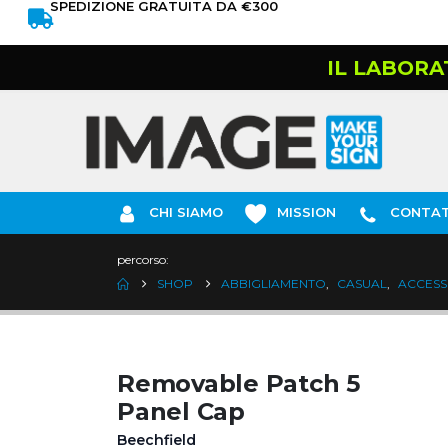
SPEDIZIONE GRATUITA DA €300
IL LABORA
CHI SIAMO
MISSION
CONTAT
percorso:
SHOP
ABBIGLIAMENTO
,
CASUAL
,
ACCESS
Removable Patch 5
Panel Cap
Beechfield