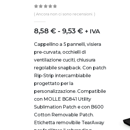
0
out of 5
( Ancora non ci sono recensioni. )
8,58
€
-
9,53
€
+ IVA
Cappellino a 5 pannelli, visiera
pre-curvata, occhielli di
ventilazione cuciti, chiusura
regolabile snapback. Con patch
Rip-Strip intercambiabile
progettato per la
personalizzazione. Compatibile
con MOLLE BG841 Utility
Sublimation Patch e con B600
Cotton Removable Patch.
Etichetta removibile TearAway