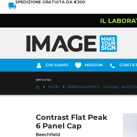
SPEDIZIONE GRATUITA DA €300
IL LABORA
CHI SIAMO
MISSION
CONTAT
percorso:
SHOP
ABBIGLIAMENTO
,
CASUAL
,
ACCESS
Contrast Flat Peak
6 Panel Cap
Beechfield