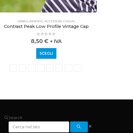
ABBIGLIAMENTO
,
ACCESSORI
,
CASUAL
Contrast Peak Low Profile Vintage Cap
0
out of 5
8,50
€
+ IVA
SCEGLI
Search