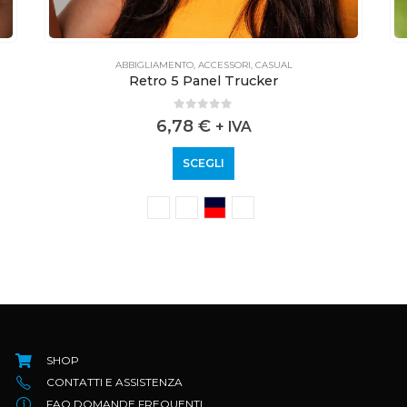
ABBIGLIAMENTO
,
ACCESSORI
,
CASUAL
Retro 5 Panel Trucker
0
out of 5
6,78
€
+ IVA
SCEGLI
SHOP
CONTATTI E ASSISTENZA
FAQ DOMANDE FREQUENTI