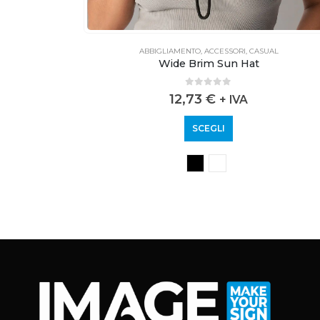
AL
ABBIGLIAMENTO
,
ACCESSORI
,
CASUAL
at
Wide Brim Sun Hat
0
out of 5
12,73
€
+ IVA
SCEGLI