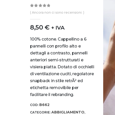
0
out of 5
( Ancora non ci sono recensioni. )
8,50
€
+ IVA
100% cotone. Cappellino a 6
pannelli con profilo alto e
dettagli a contrasto, pannelli
anteriori semi-strutturati e
visiera piatta. Dotato di occhielli
di ventilazione cuciti, regolatore
snapback in stile retrÃ² ed
etichetta removibile per
facilitare il rebranding.
B662
COD:
ABBIGLIAMENTO
CATEGORIE:
,