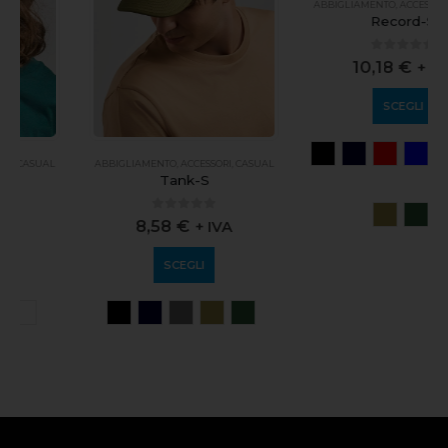
ABBIGLIAMENTO
,
ACCESSORI
,
CASUAL
Record-S
0
out of 5
10,18
€
+ IVA
SCEGLI
ABBIGLIAMENTO
,
ACCESSORI
,
CASUAL
Tank-S
0
out of 5
8,58
€
+ IVA
SCEGLI