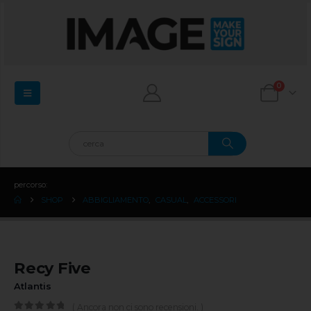
0
percorso:
SHOP
ABBIGLIAMENTO
,
CASUAL
,
ACCESSORI
Recy Five
Atlantis
( Ancora non ci sono recensioni. )