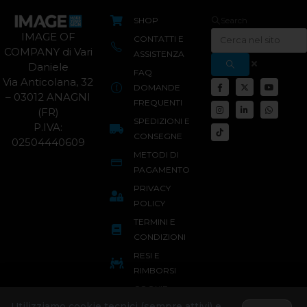
SHOP
Search
IMAGE OF
CONTATTI E
COMPANY di Vari
ASSISTENZA
Daniele
FAQ
Via Anticolana, 32
DOMANDE
– 03012 ANAGNI
FREQUENTI
(FR)
SPEDIZIONI E
P.IVA:
CONSEGNE
02504440609
METODI DI
PAGAMENTO
PRIVACY
POLICY
TERMINI E
CONDIZIONI
RESI E
RIMBORSI
COOKIE
POLICY
Utilizziamo cookie tecnici (sempre attivi) e,