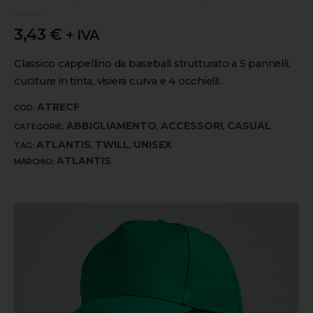
0
out of 5
3,43
€
+ IVA
Classico cappellino da baseball strutturato a 5 pannelli,
cuciture in tinta, visiera curva e 4 occhielli.
ATRECF
COD:
ABBIGLIAMENTO
ACCESSORI
CASUAL
CATEGORIE:
,
,
ATLANTIS
TWILL
UNISEX
TAG:
,
,
ATLANTIS
MARCHIO: