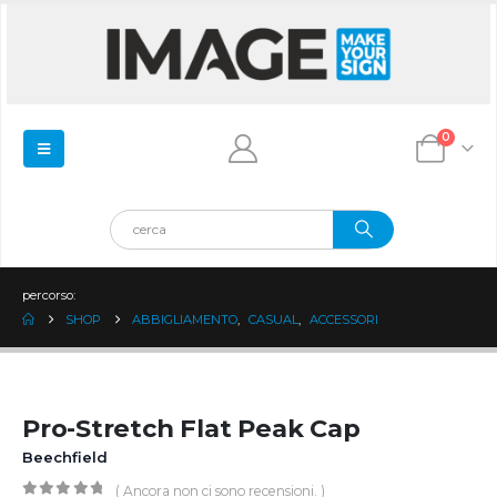
0
percorso:
SHOP
ABBIGLIAMENTO
,
CASUAL
,
ACCESSORI
Pro-Stretch Flat Peak Cap
Beechfield
( Ancora non ci sono recensioni. )