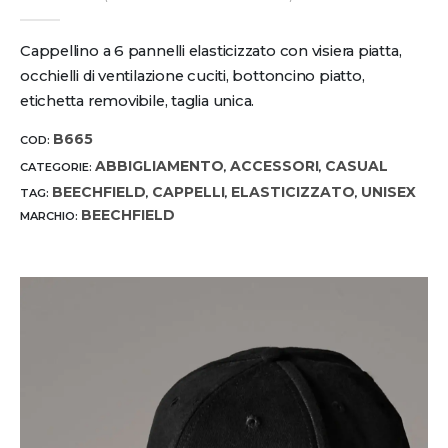
0
out of 5
Cappellino a 6 pannelli elasticizzato con visiera piatta,
occhielli di ventilazione cuciti, bottoncino piatto,
etichetta removibile, taglia unica.
B665
COD:
ABBIGLIAMENTO
ACCESSORI
CASUAL
CATEGORIE:
,
,
BEECHFIELD
CAPPELLI
ELASTICIZZATO
UNISEX
TAG:
,
,
,
BEECHFIELD
MARCHIO: