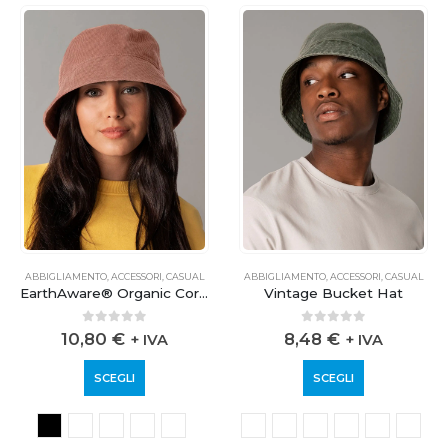
ABBIGLIAMENTO
,
ACCESSORI
,
CASUAL
ABBIGLIAMENTO
,
ACCESSORI
,
CASUAL
EarthAware® Organic Cord Bucket Hat
Vintage Bucket Hat
0
out of 5
0
out of 5
10,80
€
8,48
€
+ IVA
+ IVA
SCEGLI
SCEGLI