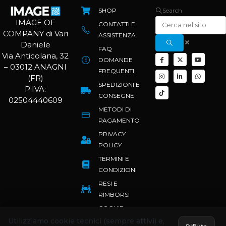
SHOP
Search
IMAGE OF
CONTATTI E
COMPANY di Vari
ASSISTENZA
Daniele
FAQ
Via Anticolana, 32
DOMANDE
– 03012 ANAGNI
FREQUENTI
(FR)
SPEDIZIONI E
P.IVA:
CONSEGNE
02504440609
METODI DI
PAGAMENTO
PRIVACY
POLICY
TERMINI E
CONDIZIONI
RESI E
RIMBORSI
COOKIE
POLICY
Utilizziamo cookie tecnici (sempre attivi) e,