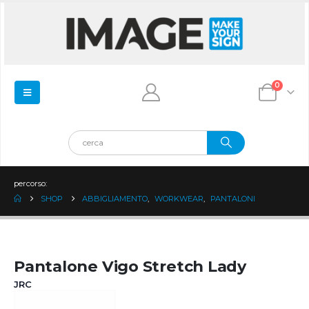
0
percorso:
SHOP
ABBIGLIAMENTO
,
WORKWEAR
,
PANTALONI
Pantalone Vigo Stretch Lady
JRC