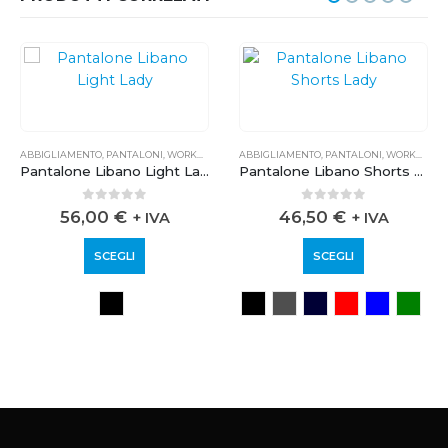
ABBIGLIAMENTO
,
PANTALONI
,
WORKWEAR
ABBIGLIAMENTO
,
PANTALONI
,
WORKWEAR
Pantalone Libano Light Lady
Pantalone Libano Shorts Lady
0
out of 5
0
out of 5
56,00
€
46,50
€
+ IVA
+ IVA
SCEGLI
SCEGLI