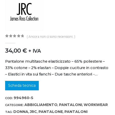
( Ancora non ci sono recensioni. )
0
out of 5
34,00
€
+ IVA
Pantalone multitasche elasticizzato – 65% poliestere –
33% cotone – 2% elastan – Doppie cuciture in contrasto
– Elastici in vita sui fianchi – Due tasche anteriori -…
Scheda tecnica
994960-S
COD:
ABBIGLIAMENTO
PANTALONI
WORKWEAR
CATEGORIE:
,
,
DONNA
JRC
PANTALONE
PANTALONI
TAG:
,
,
,