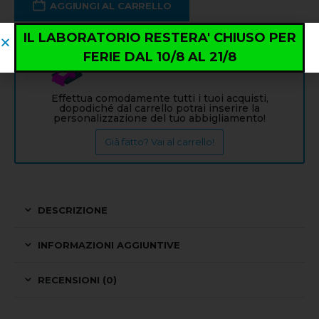
AGGIUNGI AL CARRELLO
IL LABORATORIO RESTERA' CHIUSO PER
FERIE DAL 10/8 AL 21/8
Info: PERSONALIZZAZIONE
Effettua comodamente tutti i tuoi acquisti,
dopodiché dal carrello potrai inserire la
personalizzazione del tuo abbigliamento!
Già fatto? Vai al carrello!
DESCRIZIONE
INFORMAZIONI AGGIUNTIVE
RECENSIONI (0)