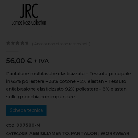
( Ancora non ci sono recensioni. )
0
out of 5
56,00
€
+ IVA
Pantalone multitasche elasticizzato – Tessuto principale
in 65% poliestere – 33% cotone – 2% elastan – Tessuto
antiabrasione elasticizzato 92% poliestere – 8% elastan
sulle ginocchia con impunture…
Scheda tecnica
997580-M
COD:
ABBIGLIAMENTO
PANTALONI
WORKWEAR
CATEGORIE:
,
,