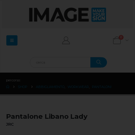
0
percorso:
SHOP
ABBIGLIAMENTO
,
WORKWEAR
,
PANTALONI
Pantalone Libano Lady
JRC