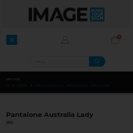
0
percorso:
SHOP
ABBIGLIAMENTO
,
WORKWEAR
,
PANTALONI
Pantalone Australia Lady
JRC