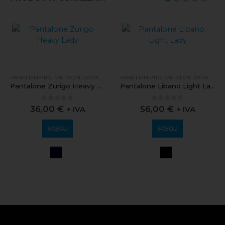
ABBIGLIAMENTO
,
PANTALONI
,
WORKWEAR
ABBIGLIAMENTO
,
PANTALONI
,
WORKWEAR
Pantalone Zurigo Heavy Lady
Pantalone Libano Light Lady
0
out of 5
0
out of 5
36,00
€
56,00
€
+ IVA
+ IVA
SCEGLI
SCEGLI