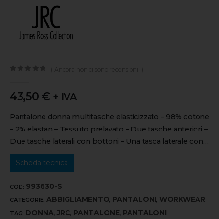
( Ancora non ci sono recensioni. )
0
out of 5
43,50
€
+ IVA
Pantalone donna multitasche elasticizzato – 98% cotone
– 2% elastan – Tessuto prelavato – Due tasche anteriori –
Due tasche laterali con bottoni – Una tasca laterale con…
Scheda tecnica
993630-S
COD:
ABBIGLIAMENTO
PANTALONI
WORKWEAR
CATEGORIE:
,
,
DONNA
JRC
PANTALONE
PANTALONI
TAG:
,
,
,