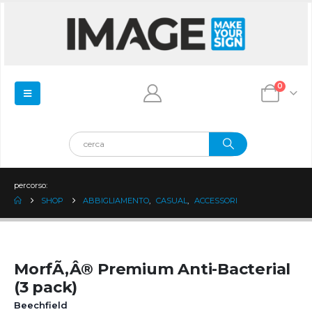
0
percorso:
SHOP
ABBIGLIAMENTO
,
CASUAL
,
ACCESSORI
MorfÃ‚Â® Premium Anti-Bacterial
(3 pack)
Beechfield