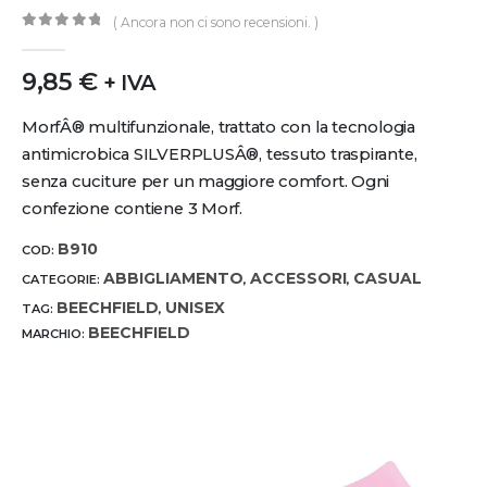
( Ancora non ci sono recensioni. )
0
out of 5
9,85
€
+ IVA
MorfÂ® multifunzionale, trattato con la tecnologia
antimicrobica SILVERPLUSÂ®, tessuto traspirante,
senza cuciture per un maggiore comfort. Ogni
confezione contiene 3 Morf.
B910
COD:
ABBIGLIAMENTO
ACCESSORI
CASUAL
CATEGORIE:
,
,
BEECHFIELD
UNISEX
TAG:
,
BEECHFIELD
MARCHIO: