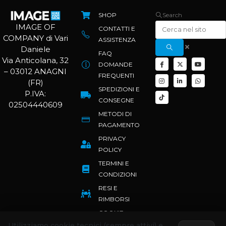
SHOP
Search
IMAGE OF
CONTATTI E
COMPANY di Vari
ASSISTENZA
Daniele
FAQ
Via Anticolana, 32
DOMANDE
– 03012 ANAGNI
FREQUENTI
(FR)
SPEDIZIONI E
P.IVA:
CONSEGNE
02504440609
METODI DI
PAGAMENTO
PRIVACY
POLICY
TERMINI E
CONDIZIONI
RESI E
RIMBORSI
COOKIE
POLICY
Utilizziamo cookie tecnici (sempre attivi) e,