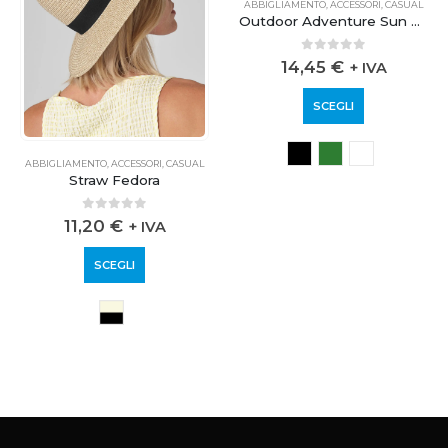
ABBIGLIAMENTO
,
ACCESSORI
,
CASUAL
ABBIGLIAMENTO
,
ACCESSORI
,
CASUAL
Straw Fedora
Outdoor Adventure Sun Hat
0
out of 5
0
out of 5
11,20
€
14,45
€
+ IVA
+ IVA
SCEGLI
SCEGLI