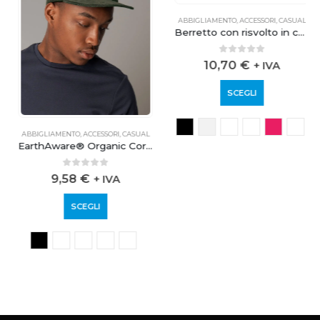
ABBIGLIAMENTO
,
ACCESSORI
,
CASUAL
Berretto con risvolto in cotone organico
0
out of 5
10,70
€
+ IVA
SCEGLI
ABBIGLIAMENTO
,
ACCESSORI
,
CASUAL
EarthAware® Organic Cord Camper Cap
0
out of 5
9,58
€
+ IVA
SCEGLI