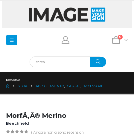
0
percorso:
SHOP
ABBIGLIAMENTO
,
CASUAL
,
ACCESSORI
MorfÃ‚Â® Merino
Beechfield
( Ancora non ci sono recensioni. )