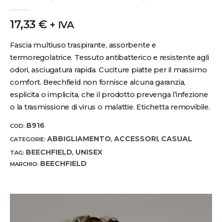
0
out of 5
17,33
€
+ IVA
Fascia multiuso traspirante, assorbente e
termoregolatrice. Tessuto antibatterico e resistente agli
odori, asciugatura rapida. Cuciture piatte per il massimo
comfort. Beechfield non fornisce alcuna garanzia,
esplicita o implicita, che il prodotto prevenga l’infezione
o la trasmissione di virus o malattie. Etichetta removibile.
B916
COD:
ABBIGLIAMENTO
ACCESSORI
CASUAL
CATEGORIE:
,
,
BEECHFIELD
UNISEX
TAG:
,
BEECHFIELD
MARCHIO: