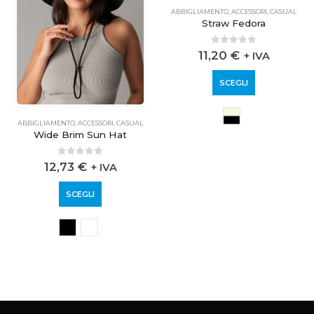
ABBIGLIAMENTO
,
ACCESSORI
,
CASUAL
ABBIGLIAMENTO
,
ACCESSORI
,
CASUAL
Wide Brim Sun Hat
Straw Fedora
0
out of 5
0
out of 5
12,73
€
11,20
€
+ IVA
+ IVA
SCEGLI
SCEGLI