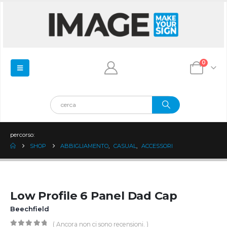
0
percorso:
SHOP
ABBIGLIAMENTO
,
CASUAL
,
ACCESSORI
Low Profile 6 Panel Dad Cap
Beechfield
( Ancora non ci sono recensioni. )