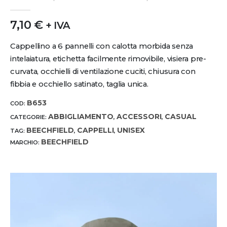
0
out of 5
7,10
€
+ IVA
Cappellino a 6 pannelli con calotta morbida senza
intelaiatura, etichetta facilmente rimovibile, visiera pre-
curvata, occhielli di ventilazione cuciti, chiusura con
fibbia e occhiello satinato, taglia unica.
B653
COD:
ABBIGLIAMENTO
ACCESSORI
CASUAL
CATEGORIE:
,
,
BEECHFIELD
CAPPELLI
UNISEX
TAG:
,
,
BEECHFIELD
MARCHIO: