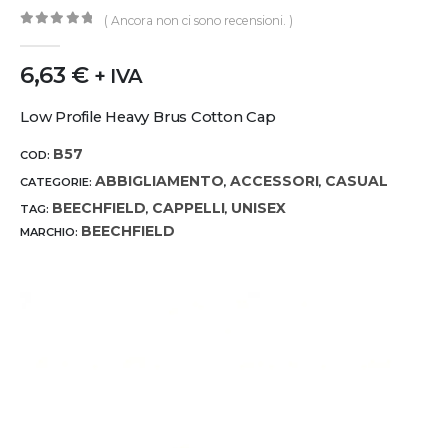
( Ancora non ci sono recensioni. )
0
out of 5
6,63
€
+ IVA
Low Profile Heavy Brus Cotton Cap
B57
COD:
ABBIGLIAMENTO
ACCESSORI
CASUAL
CATEGORIE:
,
,
BEECHFIELD
CAPPELLI
UNISEX
TAG:
,
,
BEECHFIELD
MARCHIO: