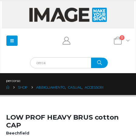
0
percorso:
SHOP
ABBIGLIAMENTO
,
CASUAL
,
ACCESSORI
LOW PROF HEAVY BRUS cotton
CAP
Beechfield