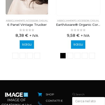
ABBIGLIAMENTO
,
ACCESSORI
,
CASUAL
ABBIGLIAMENTO
,
ACCESSORI
,
CASUAL
6 Panel Vintage Trucker
EarthAware® Organic Cord Camper Cap
0
out of 5
0
out of 5
8,38
€
9,58
€
+ IVA
+ IVA
SCEGLI
SCEGLI
SHOP
Search
IMAGE OF
CONTATTI E