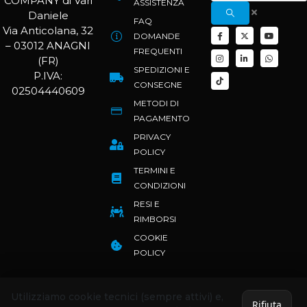
COMPANY di Vari
ASSISTENZA
Daniele
FAQ
Via Anticolana, 32
DOMANDE
– 03012 ANAGNI
FREQUENTI
(FR)
SPEDIZIONI E
P.IVA:
CONSEGNE
02504440609
METODI DI
PAGAMENTO
PRIVACY
POLICY
TERMINI E
CONDIZIONI
RESI E
RIMBORSI
COOKIE
POLICY
Utilizziamo cookie tecnici (sempre attivi) e,
Rifiuta