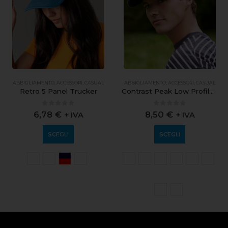
ABBIGLIAMENTO
,
ACCESSORI
,
CASUAL
ABBIGLIAMENTO
,
ACCESSORI
,
CASUAL
Retro 5 Panel Trucker
Contrast Peak Low Profile Vintage Cap
0
out of 5
0
out of 5
6,78
€
8,50
€
+ IVA
+ IVA
SCEGLI
SCEGLI