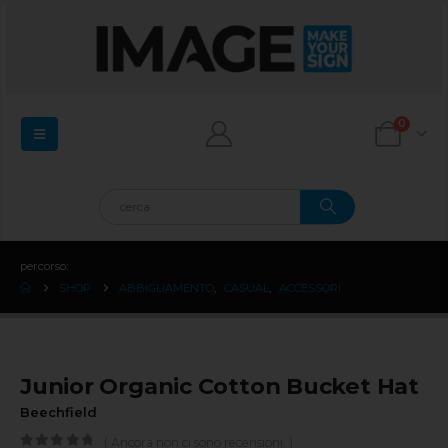
0
percorso:
SHOP
ABBIGLIAMENTO
,
CASUAL
,
ACCESSORI
Junior Organic Cotton Bucket Hat
Beechfield
( Ancora non ci sono recensioni. )