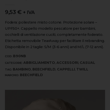
0
out of 5
9,53
€
+ IVA
Fodera: poliestere misto cotone. Protezione solare –
UPF50+. Cappello modello pescatore per bambini,
occhielli di ventilazione cuciti, completamente foderato.
Etichetta removibile TearAway per facilitare il rebranding.
Disponibile in 2 taglie: S/M (3-6 anni) and M/L (7-12 anni).
B90NB
COD:
ABBIGLIAMENTO
ACCESSORI
CASUAL
CATEGORIE:
,
,
BAMBINO
BEECHFIELD
CAPPELLI
TWILL
TAG:
,
,
,
BEECHFIELD
MARCHIO: