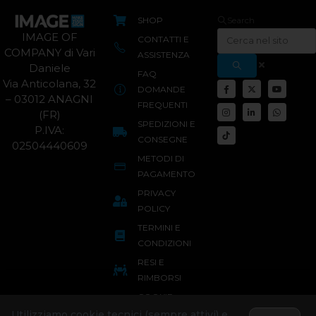
SHOP
Search
IMAGE OF
CONTATTI E
COMPANY di Vari
ASSISTENZA
Daniele
FAQ
Via Anticolana, 32
DOMANDE
– 03012 ANAGNI
FREQUENTI
(FR)
SPEDIZIONI E
P.IVA:
CONSEGNE
02504440609
METODI DI
PAGAMENTO
PRIVACY
POLICY
TERMINI E
CONDIZIONI
RESI E
RIMBORSI
COOKIE
POLICY
Utilizziamo cookie tecnici (sempre attivi) e,