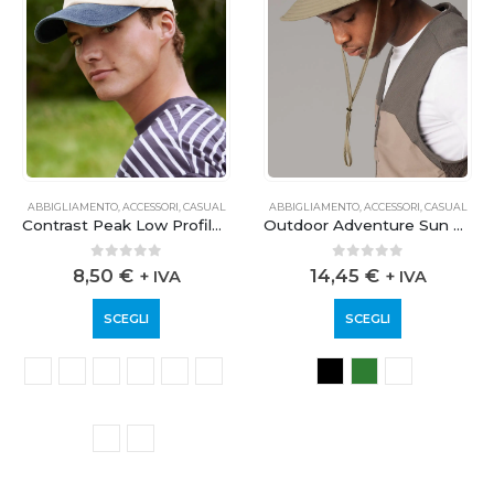
ABBIGLIAMENTO
,
ACCESSORI
,
CASUAL
ABBIGLIAMENTO
,
ACCESSORI
,
CASUAL
Contrast Peak Low Profile Vintage Cap
Outdoor Adventure Sun Hat
0
out of 5
0
out of 5
8,50
€
14,45
€
+ IVA
+ IVA
SCEGLI
SCEGLI