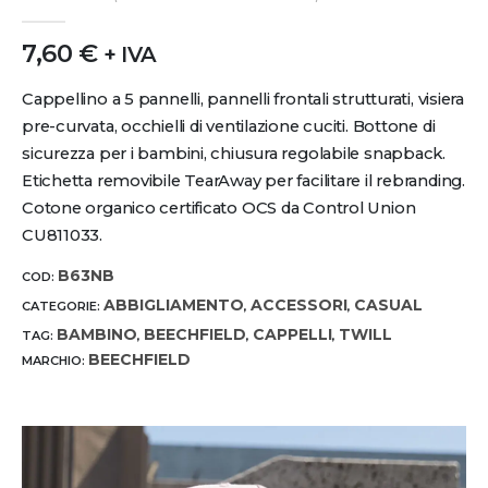
0
out of 5
7,60
€
+ IVA
Cappellino a 5 pannelli, pannelli frontali strutturati, visiera
pre-curvata, occhielli di ventilazione cuciti. Bottone di
sicurezza per i bambini, chiusura regolabile snapback.
Etichetta removibile TearAway per facilitare il rebranding.
Cotone organico certificato OCS da Control Union
CU811033.
B63NB
COD:
ABBIGLIAMENTO
ACCESSORI
CASUAL
CATEGORIE:
,
,
BAMBINO
BEECHFIELD
CAPPELLI
TWILL
TAG:
,
,
,
BEECHFIELD
MARCHIO: