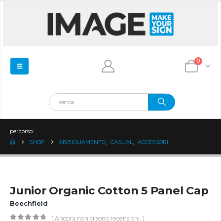
0
percorso:
SHOP
ABBIGLIAMENTO
,
CASUAL
,
ACCESSORI
Junior Organic Cotton 5 Panel Cap
Beechfield
( Ancora non ci sono recensioni. )