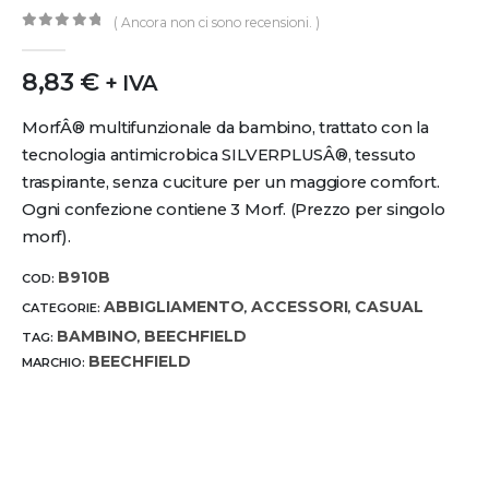
( Ancora non ci sono recensioni. )
0
out of 5
8,83
€
+ IVA
MorfÂ® multifunzionale da bambino, trattato con la
tecnologia antimicrobica SILVERPLUSÂ®, tessuto
traspirante, senza cuciture per un maggiore comfort.
Ogni confezione contiene 3 Morf. (Prezzo per singolo
morf).
B910B
COD:
ABBIGLIAMENTO
ACCESSORI
CASUAL
CATEGORIE:
,
,
BAMBINO
BEECHFIELD
TAG:
,
BEECHFIELD
MARCHIO: