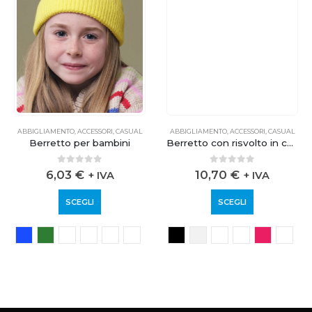
ABBIGLIAMENTO
,
ACCESSORI
,
CASUAL
ABBIGLIAMENTO
,
ACCESSORI
,
CASUAL
Berretto per bambini
Berretto con risvolto in cotone organico
0
out of 5
0
out of 5
6,03
€
10,70
€
+ IVA
+ IVA
SCEGLI
SCEGLI