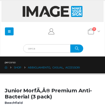
0
percorso:
SHOP
ABBIGLIAMENTO
,
CASUAL
,
ACCESSORI
Junior MorfÃ‚Â® Premium Anti-
Bacterial (3 pack)
Beechfield