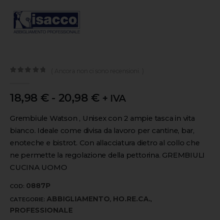
( Ancora non ci sono recensioni. )
0
out of 5
18,98
€
-
20,98
€
+ IVA
Grembiule Watson , Unisex con 2 ampie tasca in vita
bianco. Ideale come divisa da lavoro per cantine, bar,
enoteche e bistrot. Con allacciatura dietro al collo che
ne permette la regolazione della pettorina. GREMBIULI
CUCINA UOMO
0887P
COD:
ABBIGLIAMENTO
HO.RE.CA.
CATEGORIE:
,
,
PROFESSIONALE