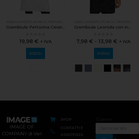
ABBIGLIAMENTO
,
HO.RE.CA.
,
PROFESSIONALE
ABBIGLIAMENTO
,
HO.RE.CA.
,
PROFESSIONALE
Grembiule Pettorina Cerato Ring
Grembiule Leonida con inserti in pelle
0
out of 5
0
out of 5
19,98
€
7,98
€
-
13,98
€
+ IVA
+ IVA
SCEGLI
SCEGLI
SHOP
Search
IMAGE OF
CONTATTI E
COMPANY di Vari
ASSISTENZA