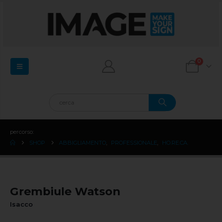
0
percorso:
SHOP
ABBIGLIAMENTO
,
PROFESSIONALE
,
HO.RE.CA.
Grembiule Watson
Isacco