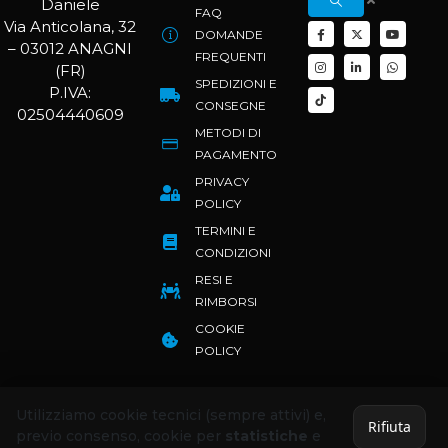
Daniele
FAQ
Via Anticolana, 32
DOMANDE
– 03012 ANAGNI
FREQUENTI
(FR)
SPEDIZIONI E
P.IVA:
CONSEGNE
02504440609
METODI DI
PAGAMENTO
PRIVACY
POLICY
TERMINI E
CONDIZIONI
RESI E
RIMBORSI
COOKIE
POLICY
Utilizziamo cookie tecnici (sempre attivi) e,
Rifiuta
previo consenso, cookie per
statistiche
e