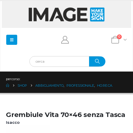
0
percorso:
SHOP
ABBIGLIAMENTO
,
PROFESSIONALE
,
HO.RE.CA.
Grembiule Vita 70×46 senza Tasca
Isacco