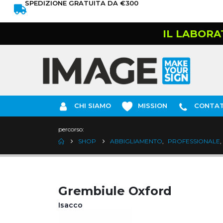
SPEDIZIONE GRATUITA DA €300
IL LABORA
CHI SIAMO
MISSION
CONTAT
percorso:
SHOP
ABBIGLIAMENTO
,
PROFESSIONALE
,
Grembiule Oxford
Isacco