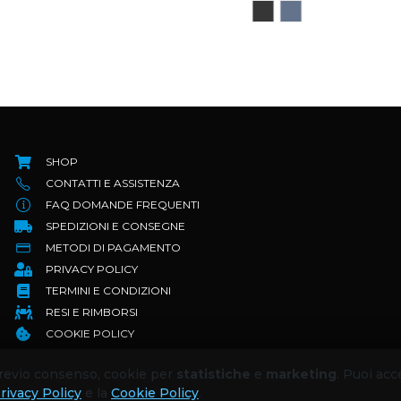
SHOP
CONTATTI E ASSISTENZA
FAQ DOMANDE FREQUENTI
SPEDIZIONI E CONSEGNE
METODI DI PAGAMENTO
PRIVACY POLICY
TERMINI E CONDIZIONI
RESI E RIMBORSI
COOKIE POLICY
 previo consenso, cookie per
statistiche
e
marketing
. Puoi acc
rivacy Policy
e la
Cookie Policy
.