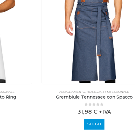
ABBIGLIAMENTO
,
HO.RE.CA.
,
PROFESSIONALE
Grembiule Tennessee con Spacco
0
out of 5
31,98
€
+ IVA
SCEGLI