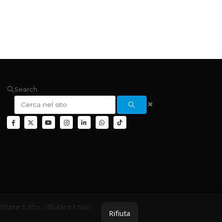
Search
ettare tutto, rifiutare i non
Rifiuta