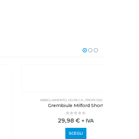
ABBIGLIAMENTO
,
HO.RE.CA.
,
PROFESSIONALE
ABBI
Grembiule Milford Short
0
out of 5
29,98
€
+ IVA
SCEGLI