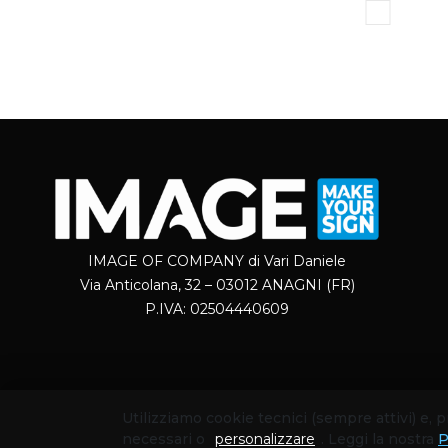
IMAGE OF COMPANY di Vari Daniele
Via Anticolana, 32 – 03012 ANAGNI (FR)
P.IVA: 02504440609
Utilizziamo cookie tecnici (sempre attivi) e,
necessari o
personalizzare
. Leggi la nostra
P