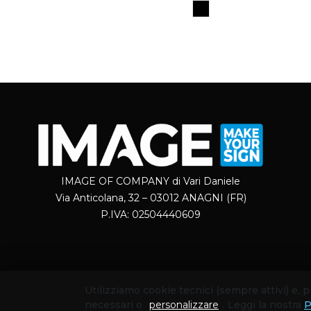
IMAGE OF COMPANY di Vari Daniele
Via Anticolana, 32 – 03012 ANAGNI (FR)
P.IVA: 02504440609
Utilizziamo cookie tecnici (sempre attivi) e,
necessari o
personalizzare
. Leggi la nostra
P