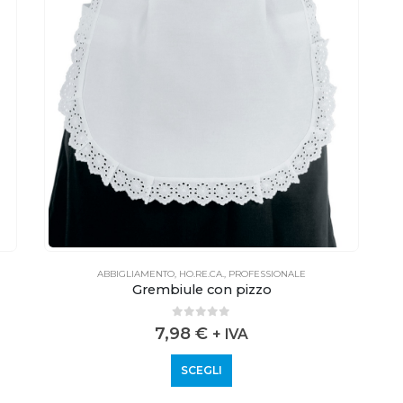
ABBIGLIAMENTO
,
HO.RE.CA.
,
PROFESSIONALE
Grembiule con pizzo
0
out of 5
7,98
€
+ IVA
SCEGLI