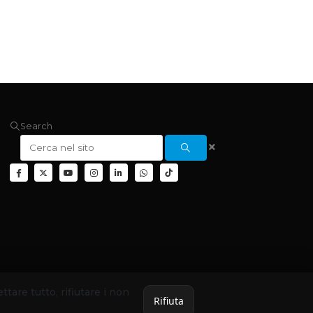
Search
ettare tutto, rifiutare i non
Rifiuta