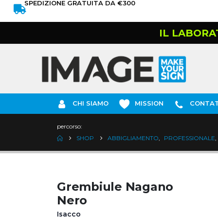
SPEDIZIONE GRATUITA DA €300
IL LABORA
CHI SIAMO
MISSION
CONTAT
percorso:
SHOP
ABBIGLIAMENTO
,
PROFESSIONALE
,
Grembiule Nagano
Nero
Isacco