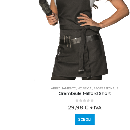
ONALE
ABBIGLIAMENTO
,
HO.RE.CA.
,
PROFESSIONALE
Grembiule Milford Short
0
out of 5
29,98
€
+ IVA
SCEGLI