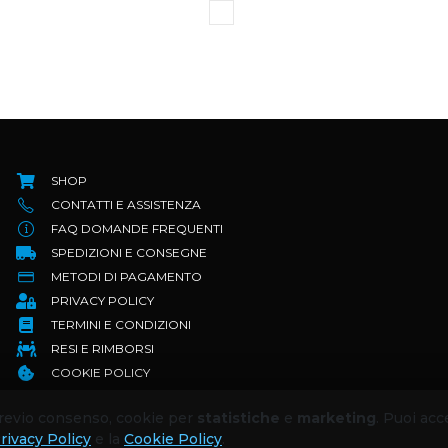
SHOP
CONTATTI E ASSISTENZA
FAQ DOMANDE FREQUENTI
SPEDIZIONI E CONSEGNE
METODI DI PAGAMENTO
PRIVACY POLICY
TERMINI E CONDIZIONI
RESI E RIMBORSI
COOKIE POLICY
 previo consenso, cookie per
statistiche
e
marketing
. Puoi acc
rivacy Policy
e la
Cookie Policy
.