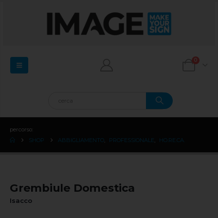
0
percorso:
SHOP
ABBIGLIAMENTO
,
PROFESSIONALE
,
HO.RE.CA.
Grembiule Domestica
Isacco