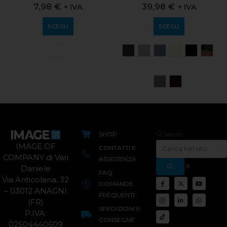
0
out of 5
0
out of 5
39,98
€
7,98
€
+ IVA
+ IVA
SCEGLI
SCEGLI
SHOP
Search
IMAGE OF
CONTATTI E
COMPANY di Vari
ASSISTENZA
Daniele
FAQ
Via Anticolana, 32
DOMANDE
– 03012 ANAGNI
FREQUENTI
(FR)
SPEDIZIONI E
P.IVA:
CONSEGNE
02504440609