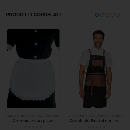
PRODOTTI CORRELATI
ABBIGLIAMENTO
,
HO.RE.CA.
,
PROFESSIONALE
ABBIGLIAMENTO
,
HO.RE.CA.
,
PROFESSIONALE
Grembiule Bristol con inserti e lacci in pelle
Grembiule con pizzo