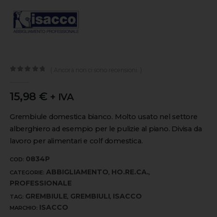
( Ancora non ci sono recensioni. )
0
out of 5
15,98
€
+ IVA
Grembiule domestica bianco. Molto usato nel settore
alberghiero ad esempio per le pulizie al piano. Divisa da
lavoro per alimentari e colf domestica.
0834P
COD:
ABBIGLIAMENTO
HO.RE.CA.
CATEGORIE:
,
,
PROFESSIONALE
GREMBIULE
GREMBIULI
ISACCO
TAG:
,
,
ISACCO
MARCHIO: