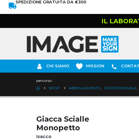
SPEDIZIONE GRATUITA DA €300
IL LABORA
CHI SIAMO
MISSION
CONTAT
percorso:
SHOP
ABBIGLIAMENTO
,
PROFESSIONALE
,
Giacca Scialle
Monopetto
Isacco