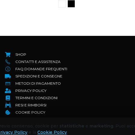
SHOP
CONTATTI E ASSISTENZA
FAQ DOMANDE FREQUENTI
SPEDIZIONI E CONSEGNE
METODI DI PAGAMENTO
PRIVACY POLICY
TERMINI E CONDIZIONI
RESI E RIMBORSI
COOKIE POLICY
 previo consenso, cookie per
statistiche
e
marketing
. Puoi acc
rivacy Policy
e la
Cookie Policy
.