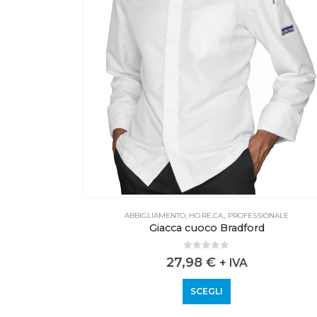
ONALE
ABBIGLIAMENTO
,
HO.RE.CA.
,
PROFESSIONALE
Giacca cuoco Bradford
0
out of 5
27,98
€
VA
+ IVA
SCEGLI