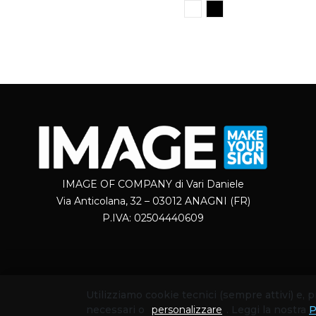
IMAGE OF COMPANY di Vari Daniele
Via Anticolana, 32 – 03012 ANAGNI (FR)
P.IVA: 02504440609
Utilizziamo cookie tecnici (sempre attivi) e,
necessari o
personalizzare
. Leggi la nostra
P