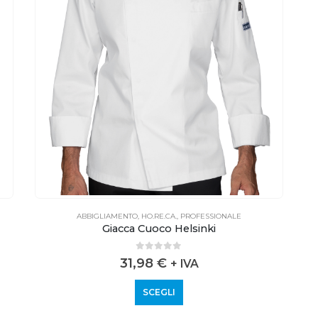
ABBIGLIAMENTO
,
HO.RE.CA.
,
PROFESSIONALE
Giacca Cuoco Helsinki
0
out of 5
31,98
€
+ IVA
SCEGLI