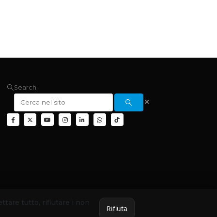
Search
ettare tutto, rifiutare i non
Rifiuta