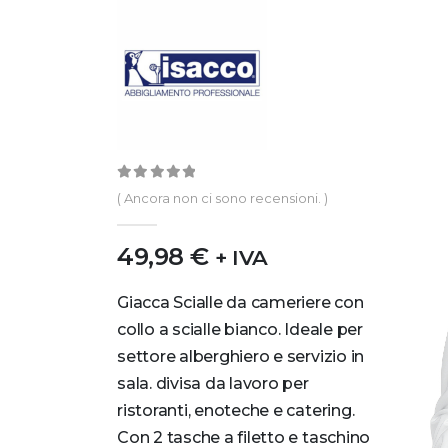
0
out of 5
( Ancora non ci sono recensioni. )
49,98
€
+ IVA
Giacca Scialle da cameriere con
collo a scialle bianco. Ideale per
settore alberghiero e servizio in
sala. divisa da lavoro per
ristoranti, enoteche e catering.
Con 2 tasche a filetto e taschino