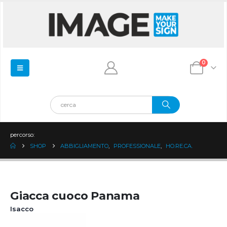
0
percorso:
SHOP
ABBIGLIAMENTO
,
PROFESSIONALE
,
HO.RE.CA.
Giacca cuoco Panama
Isacco