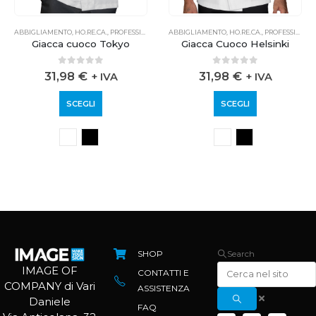
ABBIGLIAMENTO
,
HO.RE.CA.
,
PROFESSIONALE
ABBIGLIAMENTO
,
HO.RE.CA.
,
PROFESSIONALE
Giacca cuoco Tokyo
Giacca Cuoco Helsinki
0
out of 5
0
out of 5
31,98
€
31,98
€
+ IVA
+ IVA
SCEGLI
SCEGLI
SHOP
Search
IMAGE OF
CONTATTI E
COMPANY di Vari
ASSISTENZA
Daniele
FAQ