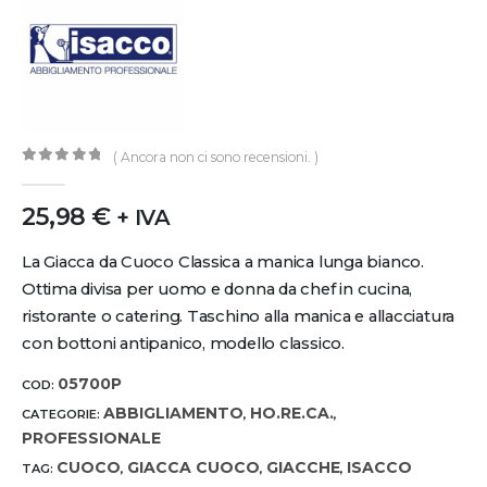
( Ancora non ci sono recensioni. )
0
out of 5
25,98
€
+ IVA
La Giacca da Cuoco Classica a manica lunga bianco.
Ottima divisa per uomo e donna da chef in cucina,
ristorante o catering. Taschino alla manica e allacciatura
con bottoni antipanico, modello classico.
05700P
COD:
ABBIGLIAMENTO
HO.RE.CA.
CATEGORIE:
,
,
PROFESSIONALE
CUOCO
GIACCA CUOCO
GIACCHE
ISACCO
TAG:
,
,
,