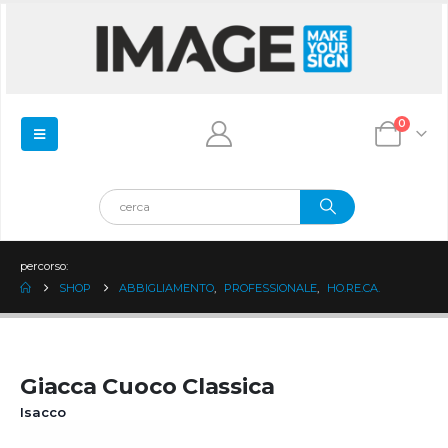
0
percorso:
SHOP
ABBIGLIAMENTO
,
PROFESSIONALE
,
HO.RE.CA.
Giacca Cuoco Classica
Isacco