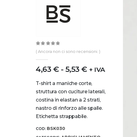
0
out of 5
( Ancora non ci sono recensioni. )
4,63
€
-
5,53
€
+ IVA
T-shirt a maniche corte,
struttura con cuciture laterali,
costina in elastan a 2 strati,
nastro di rinforzo alle spalle.
Etichetta strappabile.
BSK030
COD: