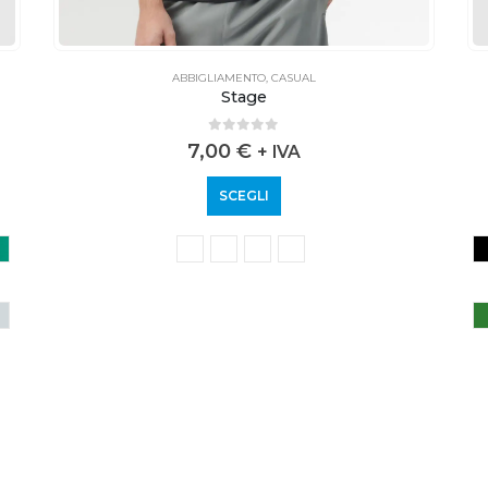
ABBIGLIAMENTO
,
CASUAL
Stage
0
out of 5
7,00
€
+ IVA
SCEGLI