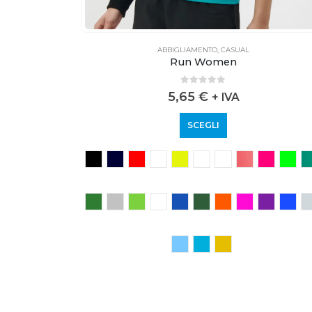
ABBIGLIAMENTO
,
CASUAL
Run Women
0
out of 5
5,65
€
+ IVA
SCEGLI