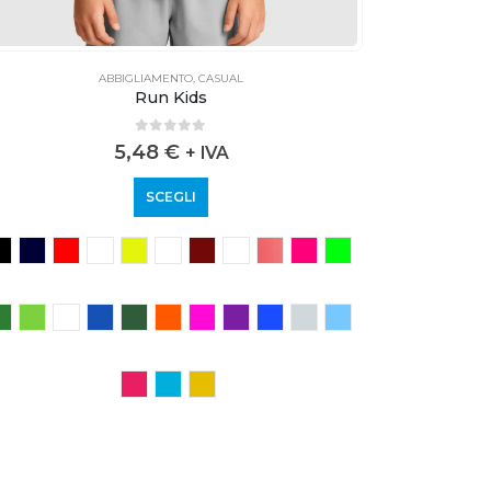
ABBIGLIAMENTO
,
CASUAL
Run Kids
0
out of 5
5,48
€
+ IVA
SCEGLI