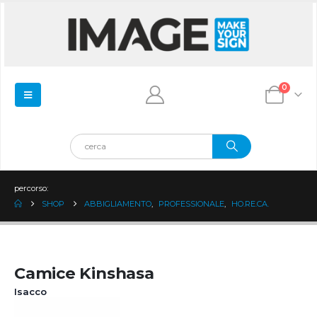
0
percorso:
SHOP
ABBIGLIAMENTO
,
PROFESSIONALE
,
HO.RE.CA.
Camice Kinshasa
Isacco