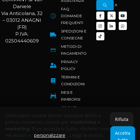
ASSISTENZA
Daniele
FAQ
Via Anticolana, 32
DOMANDE
– 03012 ANAGNI
FREQUENTI
(FR)
SPEDIZIONI E
P.IVA:
CONSEGNE
02504440609
METODI DI
PAGAMENTO
PRIVACY
POLICY
TERMINI E
CONDIZIONI
RESI E
RIMBORSI
COOKIE
POLICY
Utilizziamo cookie tecnici (sempre attivi) e,
Rifiuta
previo consenso, cookie per
statistiche
e
marketing
. Puoi accettare tutto, rifiutare i non
Accetta
necessari o
personalizzare
. Leggi la nostra
tutto