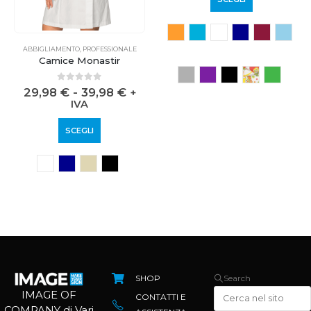
ABBIGLIAMENTO
,
PROFESSIONALE
ABBIGLIAMENTO
,
HO.RE.CA.
,
PROFESSIONALE
Camice Monastir
Camice Donna
0
out of 5
0
out of 5
29,98
€
-
39,98
€
26,98
€
-
59,98
€
+
+
IVA
IVA
SCEGLI
SCEGLI
SHOP
Search
IMAGE OF
CONTATTI E
COMPANY di Vari