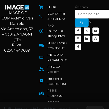
SHOP
Search
IMAGE OF
CONTATTI E
COMPANY di Vari
ASSISTENZA
Daniele
FAQ
Via Anticolana, 32
DOMANDE
– 03012 ANAGNI
FREQUENTI
(FR)
SPEDIZIONI E
P.IVA:
CONSEGNE
02504440609
METODI DI
PAGAMENTO
PRIVACY
POLICY
TERMINI E
CONDIZIONI
RESI E
RIMBORSI
COOKIE
POLICY
Utilizziamo cookie tecnici (sempre attivi) e,