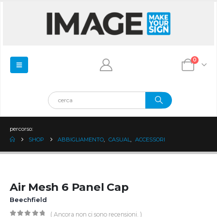
0
percorso:
SHOP
ABBIGLIAMENTO
,
CASUAL
,
ACCESSORI
Air Mesh 6 Panel Cap
Beechfield
( Ancora non ci sono recensioni. )