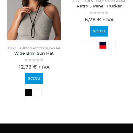
ABBIGLIAMENTO
,
ACCESSORI
,
CASUAL
Retro 5 Panel Trucker
0
out of 5
6,78
€
+ IVA
SCEGLI
ABBIGLIAMENTO
,
ACCESSORI
,
CASUAL
Wide Brim Sun Hat
0
out of 5
12,73
€
+ IVA
SCEGLI