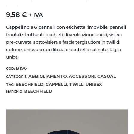
0
out of 5
9,58
€
+ IVA
Cappellino a 6 pannelli con etichetta rimovibile, pannelli
frontali strutturati, occhielli di ventilazione cuciti, visiera
pre-curvata, sottovisiera e fascia tergisudore in twill di
cotone, chiusura con fibbia e occhiello satinato, taglia
unica.
B196
COD:
ABBIGLIAMENTO
ACCESSORI
CASUAL
CATEGORIE:
,
,
BEECHFIELD
CAPPELLI
TWILL
UNISEX
TAG:
,
,
,
BEECHFIELD
MARCHIO: