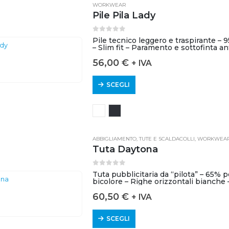
WORKWEAR
Pile Pila Lady
0
out of 5
Pile tecnico leggero e traspirante – 
– Slim fit – Paramento e sottofinta an
56,00
€
+ IVA
SCEGLI
ABBIGLIAMENTO
,
TUTE E SCALDACOLLI
,
WORKWEA
Tuta Daytona
0
out of 5
Tuta pubblicitaria da “pilota” – 65% 
bicolore – Righe orizzontali bianche –
60,50
€
+ IVA
SCEGLI