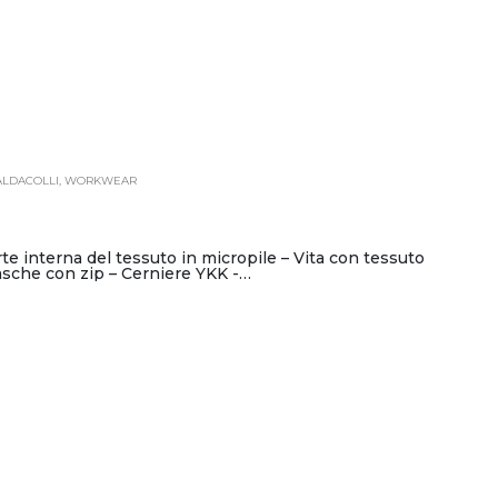
ALDACOLLI
,
WORKWEAR
e interna del tessuto in micropile – Vita con tessuto
 tasche con zip – Cerniere YKK -…