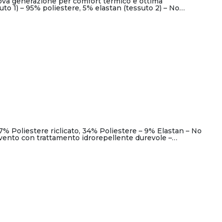
uova generazione per comfort termico e ottima
uto 1) – 95% poliestere, 5% elastan (tessuto 2) – No…
57% Poliestere riclicato, 34% Poliestere – 9% Elastan – No
vento con trattamento idrorepellente durevole –