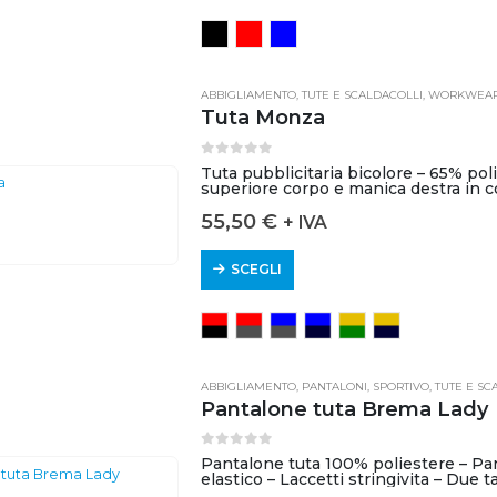
ABBIGLIAMENTO
,
TUTE E SCALDACOLLI
,
WORKWEA
Tuta Monza
0
out of 5
Tuta pubblicitaria bicolore – 65% po
superiore corpo e manica destra in c
55,50
€
+ IVA
SCEGLI
ABBIGLIAMENTO
,
PANTALONI
,
SPORTIVO
,
TUTE E SC
Pantalone tuta Brema Lady
0
out of 5
Pantalone tuta 100% poliestere – Part
elastico – Laccetti stringivita – Due