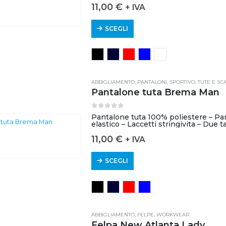
11,00
€
+ IVA
SCEGLI
ABBIGLIAMENTO
,
PANTALONI
,
SPORTIVO
,
TUTE E SC
Pantalone tuta Brema Man
0
out of 5
Pantalone tuta 100% poliestere – Part
elastico – Laccetti stringivita – Due
11,00
€
+ IVA
SCEGLI
ABBIGLIAMENTO
,
FELPE
,
WORKWEAR
Felpa New Atlanta Lady