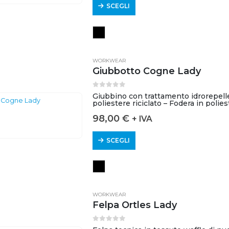
SCEGLI
WORKWEAR
Giubbotto Cogne Lady
0
out of 5
Giubbino con trattamento idrorepelle
poliestere riciclato – Fodera in poli
termico -…
98,00
€
+ IVA
SCEGLI
WORKWEAR
Felpa Ortles Lady
0
out of 5