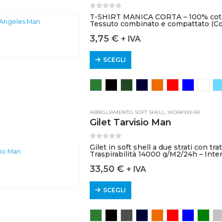
0
out of 5
T-SHIRT MANICA CORTA – 100% coton
Tessuto combinato e compattato (Co
pelosità significativamente…
3,75
€
+ IVA
SCEGLI
ABBIGLIAMENTO
,
SOFT SHELL
,
WORKWEAR
Gilet Tarvisio Man
0
out of 5
Gilet in soft shell a due strati con t
Traspirabilità 14000 g/M2/24h – Inter
33,50
€
+ IVA
SCEGLI