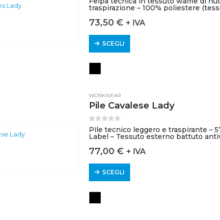
Felpa tecnica in tessuto waffle di n
traspirazione – 100% poliestere (tess
73,50
€
+ IVA
SCEGLI
WORKWEAR
Pile Cavalese Lady
0
out of 5
Pile tecnico leggero e traspirante – 
Label – Tessuto esterno battuto anti
Paramento…
77,00
€
+ IVA
SCEGLI