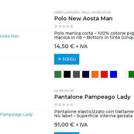
ABBIGLIAMENTO
,
POLO
,
WORKWEAR
Polo New Aosta Man
0
out of 5
Polo manica corta – 100% cotone piqu
manica in rib – Bottoni in tinta (cinq
14,50
€
+ IVA
SCEGLI
WORKWEAR
Pantalone Pampeago Lady
0
out of 5
Pantalone elasticizzato con trattamen
No label – Superficie interna garzata 
maggiorati…
91,00
€
+ IVA