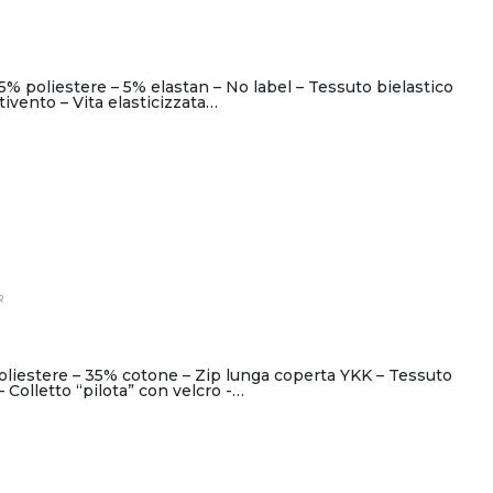
95% poliestere – 5% elastan – No label – Tessuto bielastico
tivento – Vita elasticizzata…
R
poliestere – 35% cotone – Zip lunga coperta YKK – Tessuto
 Colletto “pilota” con velcro -…