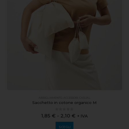
ABBIGLIAMENTO
,
ACCESSORI
,
CASUAL
Sacchetto in cotone organico M
0
out of 5
1,85
€
-
2,10
€
+ IVA
SCEGLI