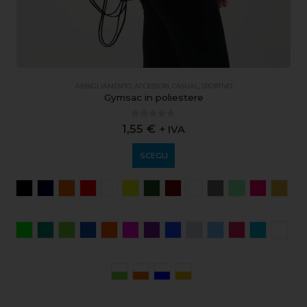
ABBIGLIAMENTO
,
ACCESSORI
,
CASUAL
,
SPORTIVO
Gymsac in poliestere
0
out of 5
1,55
€
+ IVA
SCEGLI