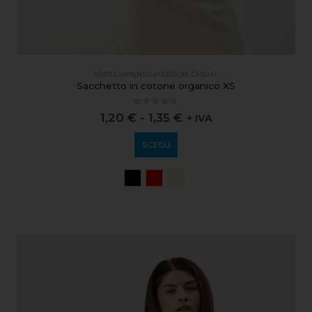
ABBIGLIAMENTO
,
ACCESSORI
,
CASUAL
Sacchetto in cotone organico XS
0
out of 5
1,20
€
-
1,35
€
+ IVA
SCEGLI