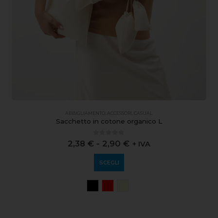
ABBIGLIAMENTO
,
ACCESSORI
,
CASUAL
Sacchetto in cotone organico L
0
out of 5
2,38
€
-
2,90
€
+ IVA
SCEGLI