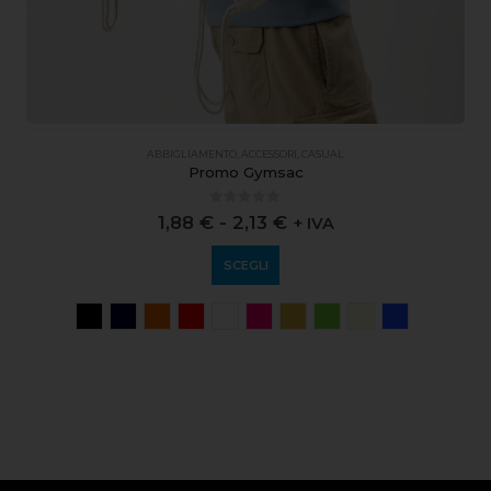
ABBIGLIAMENTO
,
ACCESSORI
,
CASUAL
Promo Gymsac
0
out of 5
1,88
€
-
2,13
€
+ IVA
SCEGLI