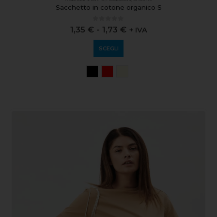
Sacchetto in cotone organico S
0
out of 5
1,35
€
-
1,73
€
+ IVA
SCEGLI