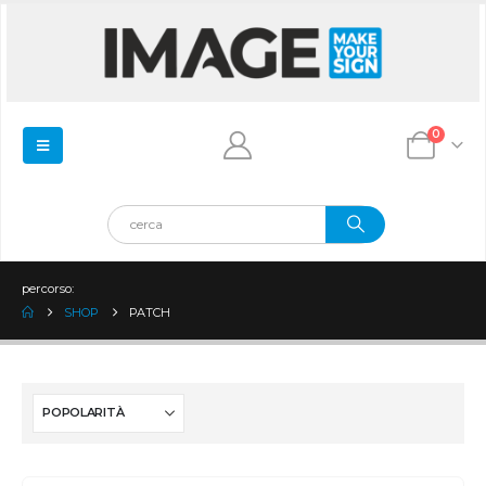
0
percorso:
SHOP
PATCH