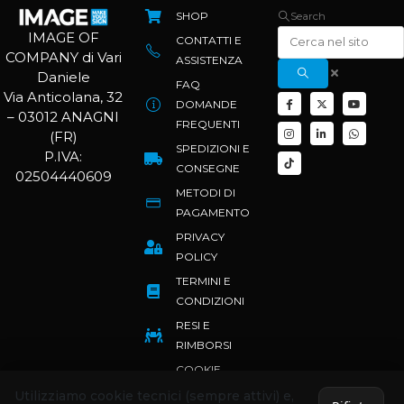
SHOP
Search
IMAGE OF
CONTATTI E
COMPANY di Vari
ASSISTENZA
Daniele
FAQ
Via Anticolana, 32
DOMANDE
– 03012 ANAGNI
FREQUENTI
(FR)
SPEDIZIONI E
P.IVA:
CONSEGNE
02504440609
METODI DI
PAGAMENTO
PRIVACY
POLICY
TERMINI E
CONDIZIONI
RESI E
RIMBORSI
COOKIE
POLICY
Utilizziamo cookie tecnici (sempre attivi) e,