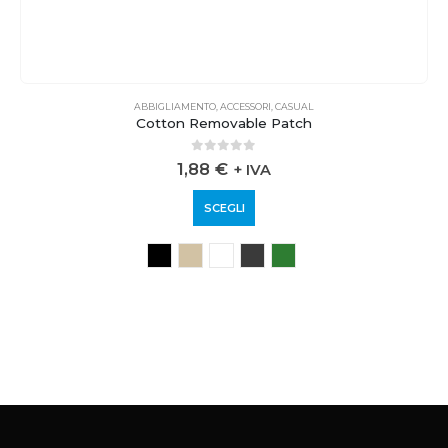
ABBIGLIAMENTO
,
ACCESSORI
,
CASUAL
Cotton Removable Patch
0
out of 5
1,88
€
+ IVA
SCEGLI