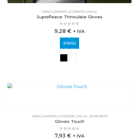
ABBIGLIAMENTO
,
ACCESSORI
,
CASUAL
Suprafleece Thinsulate Gloves
0
out of 5
9,28
€
+ IVA
SCEGLI
ABBIGLIAMENTO
,
ACCESSORI
,
CASUAL
,
WORKWEAR
Gloves Touch
0
out of 5
7,93
€
+ IVA