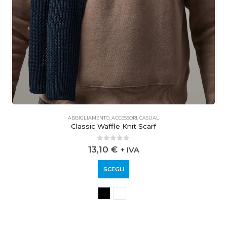
ABBIGLIAMENTO
,
ACCESSORI
,
CASUAL
Classic Waffle Knit Scarf
0
out of 5
13,10
€
+ IVA
SCEGLI