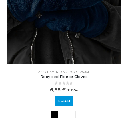
ABBIGLIAMENTO
,
ACCESSORI
,
CASUAL
Recycled Fleece Gloves
0
out of 5
6,68
€
+ IVA
SCEGLI