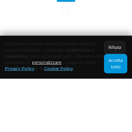
Utilizziamo cookie tecnici (sempre attivi) e,
Rifiuta
previo consenso, cookie per
statistiche
e
marketing
. Puoi accettare tutto, rifiutare i non
Accetta
necessari o
personalizzare
. Leggi la nostra
tutto
Privacy Policy
e la
Cookie Policy
.
SHOP
Search
IMAGE OF
CONTATTI E
COMPANY di Vari
ASSISTENZA
Daniele
FAQ
Via Anticolana, 32
DOMANDE
– 03012 ANAGNI
FREQUENTI
(FR)
SPEDIZIONI E
P.IVA:
CONSEGNE
02504440609
METODI DI