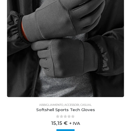
ABBIGLIAMENTO
,
ACCESSORI
,
CASUAL
Softshell Sports Tech Gloves
0
out of 5
15,15
€
+ IVA