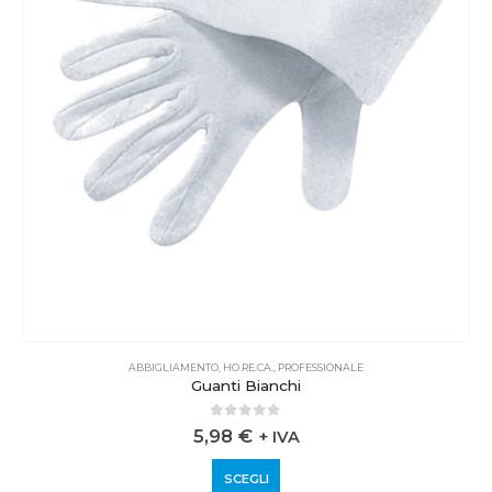
ABBIGLIAMENTO
,
HO.RE.CA.
,
PROFESSIONALE
Guanti Bianchi
0
out of 5
5,98
€
+ IVA
SCEGLI