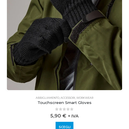
ABBIGLIAMENTO
,
ACCESSORI
,
WORKWEAR
Touchscreen Smart Gloves
0
out of 5
5,90
€
+ IVA
SCEGLI