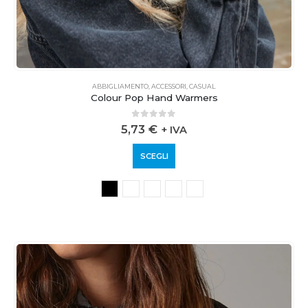
ABBIGLIAMENTO
,
ACCESSORI
,
CASUAL
Colour Pop Hand Warmers
0
out of 5
5,73
€
+ IVA
SCEGLI