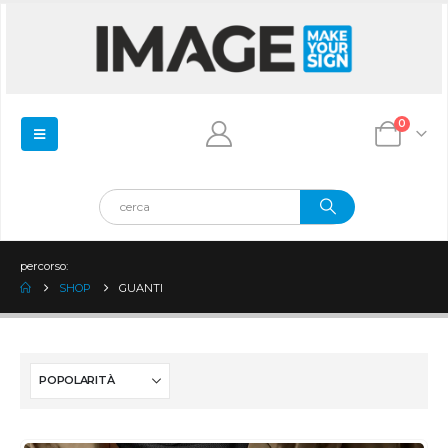
0
percorso:
SHOP
GUANTI