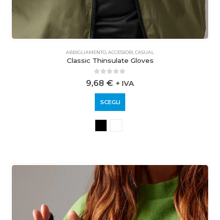
ABBIGLIAMENTO
,
ACCESSORI
,
CASUAL
Classic Thinsulate Gloves
0
out of 5
9,68
€
+ IVA
SCEGLI