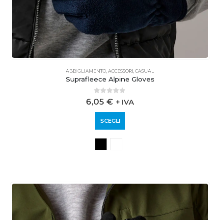
ABBIGLIAMENTO
,
ACCESSORI
,
CASUAL
Suprafleece Alpine Gloves
0
out of 5
6,05
€
+ IVA
SCEGLI