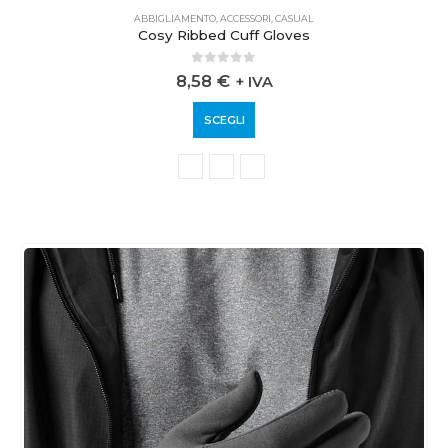
ABBIGLIAMENTO
,
ACCESSORI
,
CASUAL
Cosy Ribbed Cuff Gloves
0
out of 5
8,58
€
+ IVA
SCEGLI