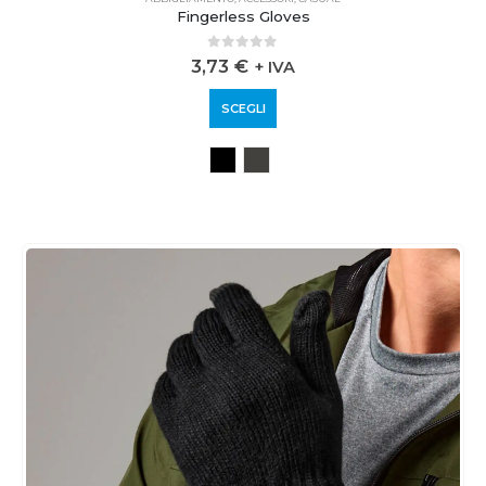
Fingerless Gloves
0
out of 5
3,73
€
+ IVA
SCEGLI