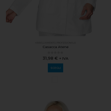
ABBIGLIAMENTO
,
PROFESSIONALE
Casacca Atene
0
out of 5
31,98
€
+ IVA
SCEGLI