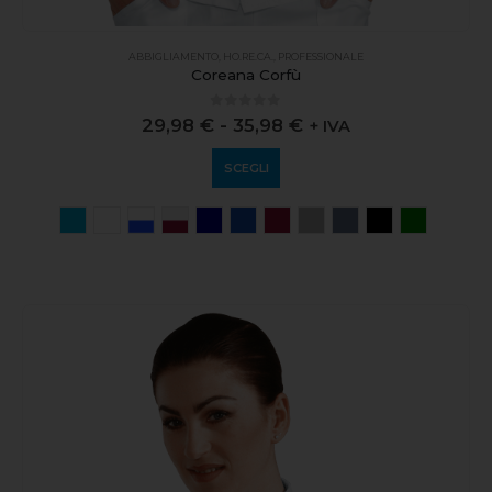
ABBIGLIAMENTO
,
HO.RE.CA.
,
PROFESSIONALE
Coreana Corfù
0
out of 5
29,98
€
-
35,98
€
+ IVA
SCEGLI