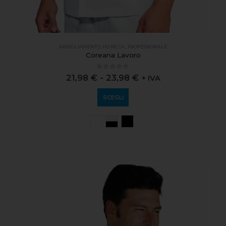
ABBIGLIAMENTO
,
HO.RE.CA.
,
PROFESSIONALE
Coreana Lavoro
0
out of 5
21,98
€
-
23,98
€
+ IVA
SCEGLI