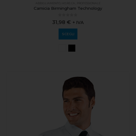
ABBIGLIAMENTO
,
HO.RE.CA.
,
PROFESSIONALE
Camicia Birmingham Technology
0
out of 5
31,98
€
+ IVA
SCEGLI