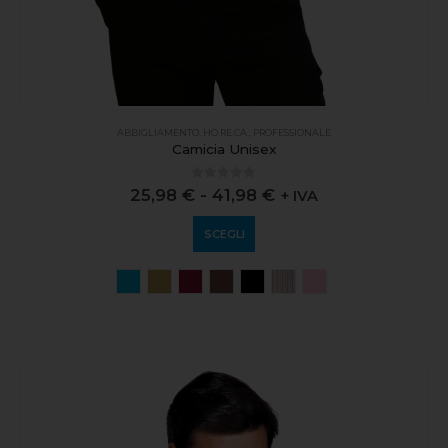
ABBIGLIAMENTO
,
HO.RE.CA.
,
PROFESSIONALE
Camicia Unisex
0
out of 5
25,98
€
-
41,98
€
+ IVA
SCEGLI