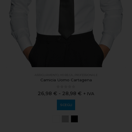
ABBIGLIAMENTO
,
HO.RE.CA.
,
PROFESSIONALE
Camicia Uomo Cartagena
0
out of 5
26,98
€
-
28,98
€
+ IVA
SCEGLI