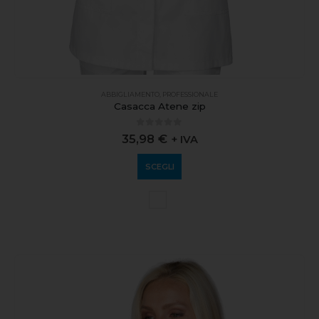
ABBIGLIAMENTO
,
PROFESSIONALE
Casacca Atene zip
0
out of 5
35,98
€
+ IVA
SCEGLI