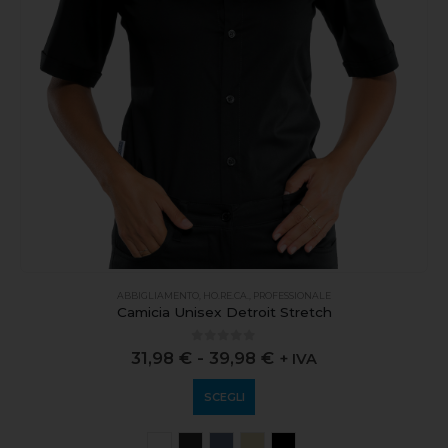
ABBIGLIAMENTO
,
HO.RE.CA.
,
PROFESSIONALE
Camicia Unisex Detroit Stretch
0
out of 5
31,98
€
-
39,98
€
+ IVA
SCEGLI