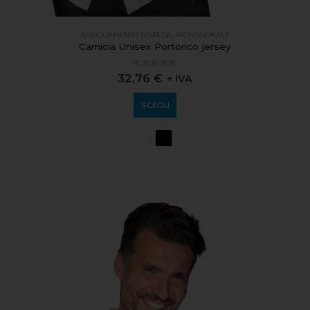
ABBIGLIAMENTO
,
HO.RE.CA.
,
PROFESSIONALE
Camicia Unisex Portorico jersey
0
out of 5
32,76
€
+ IVA
SCEGLI