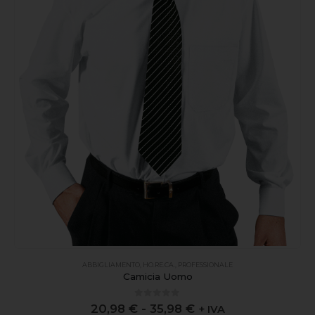
ABBIGLIAMENTO
,
HO.RE.CA.
,
PROFESSIONALE
Camicia Uomo
0
out of 5
20,98
€
-
35,98
€
+ IVA