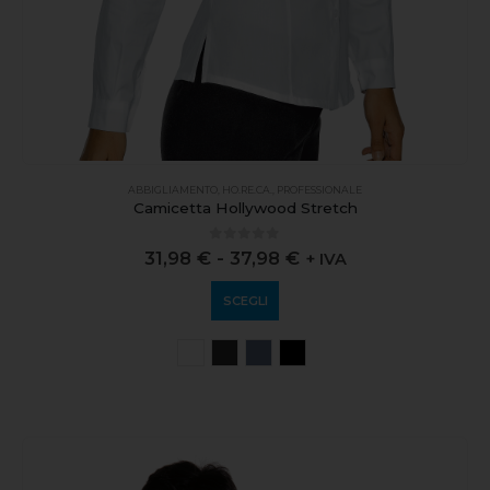
ABBIGLIAMENTO
,
HO.RE.CA.
,
PROFESSIONALE
Camicetta Hollywood Stretch
0
out of 5
31,98
€
-
37,98
€
+ IVA
SCEGLI