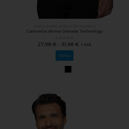
ABBIGLIAMENTO
,
HO.RE.CA.
,
PROFESSIONALE
Camicetta donna Granada Technology
0
out of 5
27,98
€
-
31,98
€
+ IVA
SCEGLI