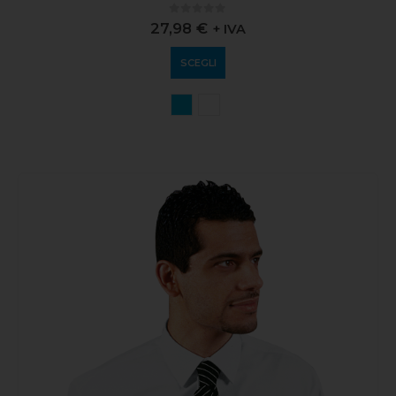
0
out of 5
27,98
€
+ IVA
SCEGLI