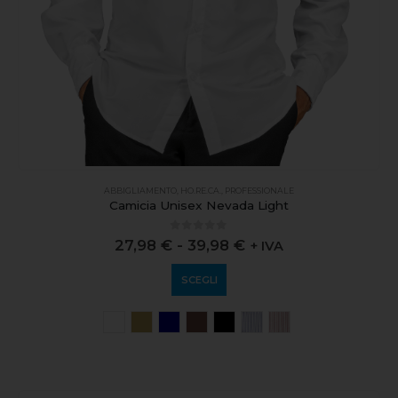
ABBIGLIAMENTO
,
HO.RE.CA.
,
PROFESSIONALE
Camicia Unisex Nevada Light
0
out of 5
27,98
€
-
39,98
€
+ IVA
SCEGLI